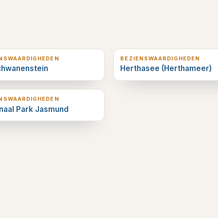
erderop
3
km verderop
ENSWAARDIGHEDEN
BEZIENSWAARDIGHEDEN
chwanenstein
Herthasee (Herthameer)
erderop
ENSWAARDIGHEDEN
naal Park Jasmund