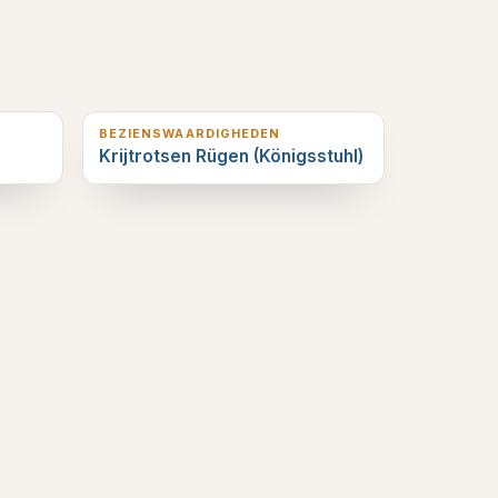
4
km verderop
BEZIENSWAARDIGHEDEN
Krijtrotsen Rügen (Königsstuhl)