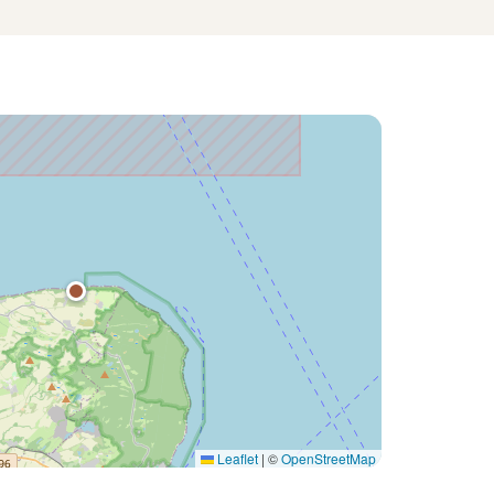
Leaflet
|
©
OpenStreetMap