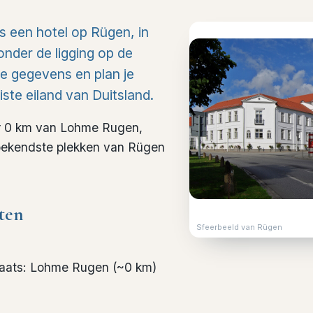
s een hotel op Rügen, in
onder de ligging op de
he gegevens en plan je
iste eiland van Duitsland.
er 0 km van Lohme Rugen,
e bekendste plekken van Rügen
ten
Sfeerbeeld van Rügen
laats
:
Lohme Rugen
(~
0
km)