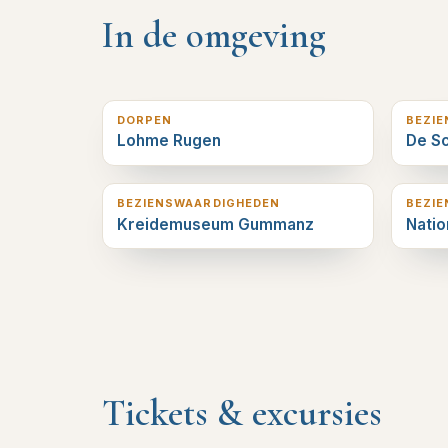
In de omgeving
0
km verderop
0
km v
DORPEN
BEZI
Lohme Rugen
De S
4
km verderop
4
km v
BEZIENSWAARDIGHEDEN
BEZI
Kreidemuseum Gummanz
Natio
Tickets & excursies