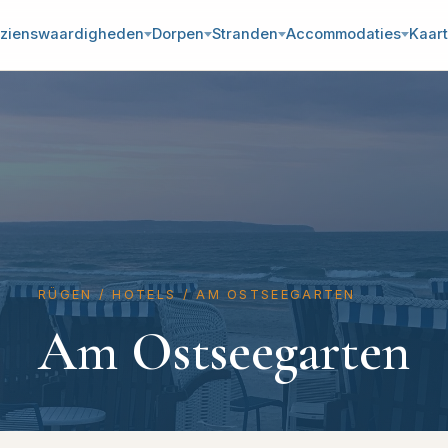
zienswaardigheden
Dorpen
Stranden
Accommodaties
Kaart
RÜGEN
/
HOTELS
/
AM OSTSEEGARTEN
Am Ostseegarten