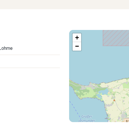
+
−
1 Lohme