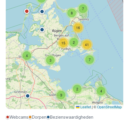
7
8
16
2
15
41
4
7
3
2
4
3
Leaflet
|
©
OpenStreetMap
Webcams
Dorpen
Bezienswaardigheden