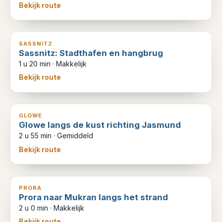
Bekijk route
4
km
SASSNITZ
Sassnitz: Stadthafen en hangbrug
1 u 20 min
·
Makkelijk
Bekijk route
10
km
GLOWE
Glowe langs de kust richting Jasmund
2 u 55 min
·
Gemiddeld
Bekijk route
7
km
PRORA
Prora naar Mukran langs het strand
2 u 0 min
·
Makkelijk
Bekijk route