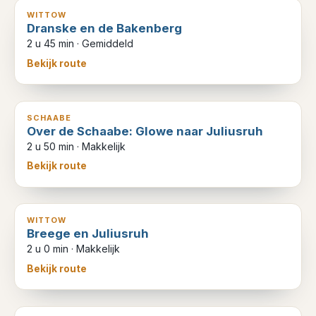
WITTOW
Dranske en de Bakenberg
2 u 45 min
·
Gemiddeld
Bekijk route
10
km
SCHAABE
Over de Schaabe: Glowe naar Juliusruh
2 u 50 min
·
Makkelijk
Bekijk route
7
km
WITTOW
Breege en Juliusruh
2 u 0 min
·
Makkelijk
Bekijk route
6
km