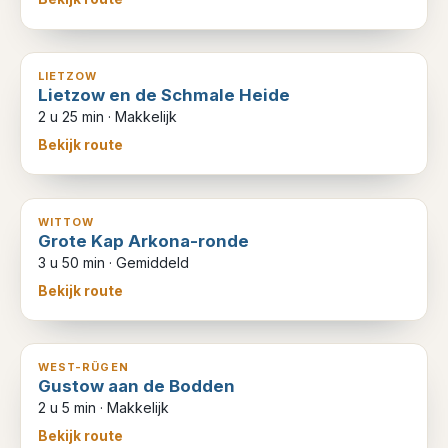
8
km
LIETZOW
Lietzow en de Schmale Heide
2 u 25 min
·
Makkelijk
Bekijk route
13
km
WITTOW
Grote Kap Arkona-ronde
3 u 50 min
·
Gemiddeld
Bekijk route
7
km
WEST-RÜGEN
Gustow aan de Bodden
2 u 5 min
·
Makkelijk
Bekijk route