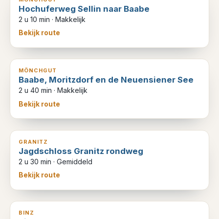
Hochuferweg Sellin naar Baabe
2 u 10 min
·
Makkelijk
Bekijk route
9
km
MÖNCHGUT
Baabe, Moritzdorf en de Neuensiener See
2 u 40 min
·
Makkelijk
Bekijk route
8
km
GRANITZ
Jagdschloss Granitz rondweg
2 u 30 min
·
Gemiddeld
Bekijk route
9
km
BINZ