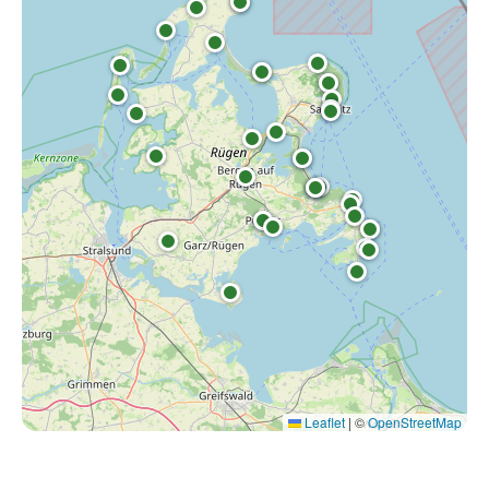
Leaflet
|
©
OpenStreetMap