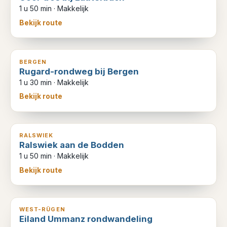
1 u 50 min
·
Makkelijk
Bekijk route
5
km
BERGEN
Rugard-rondweg bij Bergen
1 u 30 min
·
Makkelijk
Bekijk route
6
km
RALSWIEK
Ralswiek aan de Bodden
1 u 50 min
·
Makkelijk
Bekijk route
11
km
WEST-RÜGEN
Eiland Ummanz rondwandeling