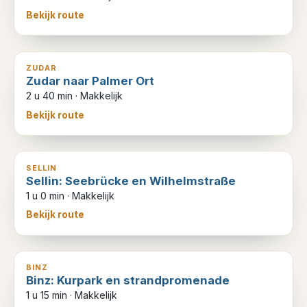
Bekijk route
9
km
ZUDAR
Zudar naar Palmer Ort
2 u 40 min
·
Makkelijk
Bekijk route
3
km
SELLIN
Sellin: Seebrücke en Wilhelmstraße
1 u 0 min
·
Makkelijk
Bekijk route
4
km
BINZ
Binz: Kurpark en strandpromenade
1 u 15 min
·
Makkelijk