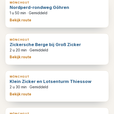
MÖNCHGUT
Nordperd-rondweg Göhren
1 u 50 min
·
Gemiddeld
Bekijk route
7
km
MÖNCHGUT
Zickersche Berge bij Groß Zicker
2 u 20 min
·
Gemiddeld
Bekijk route
8
km
MÖNCHGUT
Klein Zicker en Lotsenturm Thiessow
2 u 30 min
·
Gemiddeld
Bekijk route
7
km
MÖNCHGUT