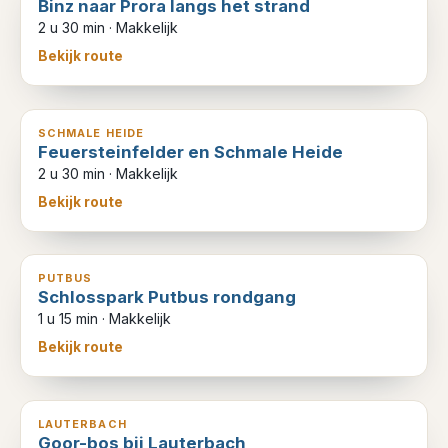
Binz naar Prora langs het strand
2 u 30 min
·
Makkelijk
Bekijk route
8
km
SCHMALE HEIDE
Feuersteinfelder en Schmale Heide
2 u 30 min
·
Makkelijk
Bekijk route
4
km
PUTBUS
Schlosspark Putbus rondgang
1 u 15 min
·
Makkelijk
Bekijk route
6
km
LAUTERBACH
Goor-bos bij Lauterbach