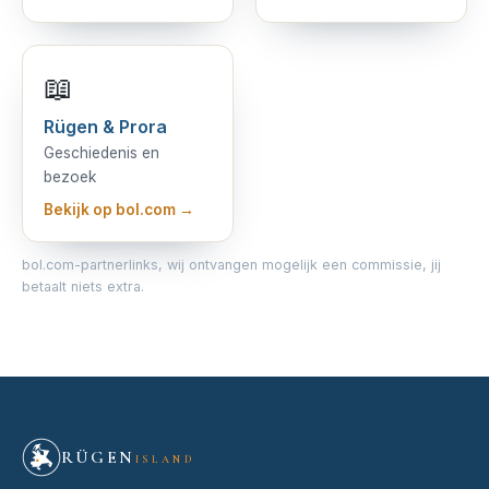
📖
Rügen & Prora
Geschiedenis en
bezoek
Bekijk op bol.com →
bol.com-partnerlinks, wij ontvangen mogelijk een commissie, jij
betaalt niets extra.
RÜGEN
ISLAND