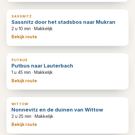
7
km
SASSNITZ
Sassnitz door het stadsbos naar Mukran
2 u 10 min
·
Makkelijk
Bekijk route
6
km
PUTBUS
Putbus naar Lauterbach
1 u 45 min
·
Makkelijk
Bekijk route
8
km
WITTOW
Nonnevitz en de duinen van Wittow
2 u 25 min
·
Makkelijk
Bekijk route
9
km