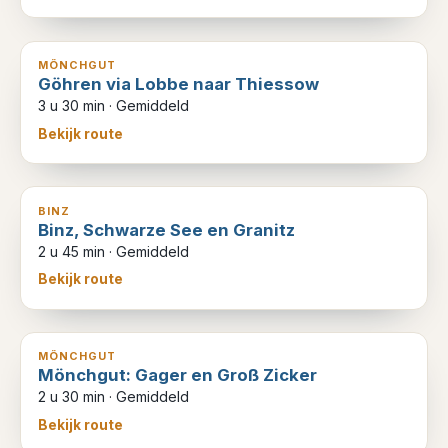
12
km
MÖNCHGUT
Göhren via Lobbe naar Thiessow
3 u 30 min
·
Gemiddeld
Bekijk route
9
km
BINZ
Binz, Schwarze See en Granitz
2 u 45 min
·
Gemiddeld
Bekijk route
8
km
MÖNCHGUT
Mönchgut: Gager en Groß Zicker
2 u 30 min
·
Gemiddeld
Bekijk route