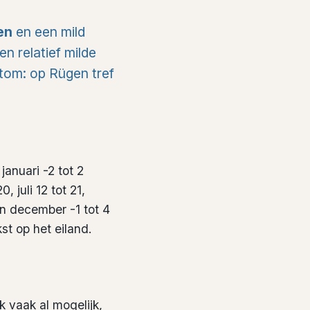
en
en een mild
n relatief milde
tom: op Rügen tref
anuari -2 tot 2
0, juli 12 tot 21,
en december -1 tot 4
st op het eiland.
k vaak al mogelijk,