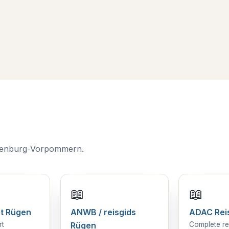
klenburg-Vorpommern.
📖
📖
t Rügen
ANWB / reisgids
ADAC Rei
rt
Rügen
Complete re