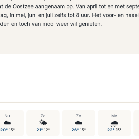
t de Oostzee aangenaam op. Van april tot en met sept
g, in mei, juni en juli zelfs tot 8 uur. Het voor- en nase
jden en toch van mooi weer wil genieten.
Nu
Za
Zo
Ma
☁️
🌤️
☁️
🌧️
20
°
15
°
21
°
12
°
26
°
15
°
23
°
15
°