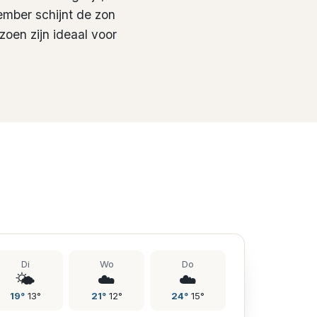
ember schijnt de zon
izoen zijn ideaal voor
Di
Wo
Do
🌤️
☁️
☁️
19
°
13
°
21
°
12
°
24
°
15
°