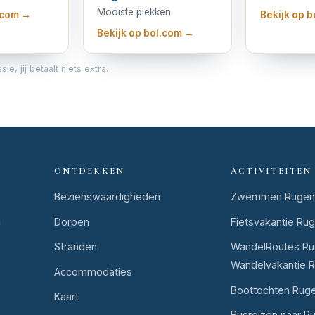
Mooiste plekken
l.com →
Bekijk op 
Bekijk op bol.com →
, jij betaalt niets extra.
ONTDEKKEN
ACTIVITEITEN
Bezienswaardigheden
Zwemmen Rugen
n
Dorpen
Fietsvakantie Ru
Stranden
WandelRoutes Ru
Wandelvakantie 
Accommodaties
Boottochten Rug
Kaart
Busreizen naar R