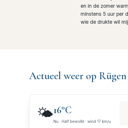
en in de zomer warm
minstens 5 uur per da
wie de drukte wil mi
Actueel weer op Rügen
16
°C
🌤️
Nu
·
Half bewolkt
·
wind
17
km/u