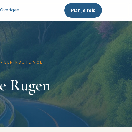
Overige
Plan je reis
 EEN ROUTE VOL N
ße Rugen