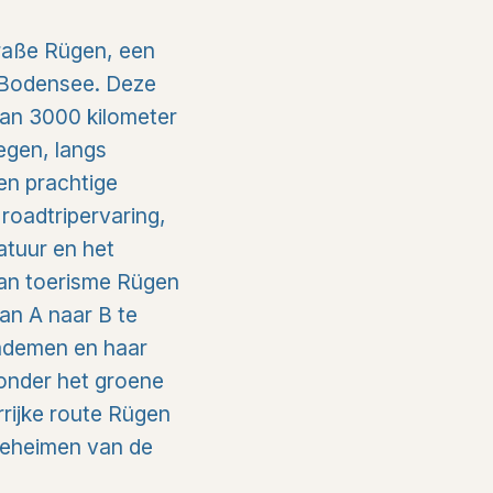
raße Rügen, een
e Bodensee. Deze
van 3000 kilometer
egen, langs
en prachtige
roadtripervaring,
natuur en het
 van toerisme Rügen
an A naar B te
 ademen en haar
 onder het groene
rrijke route Rügen
geheimen van de