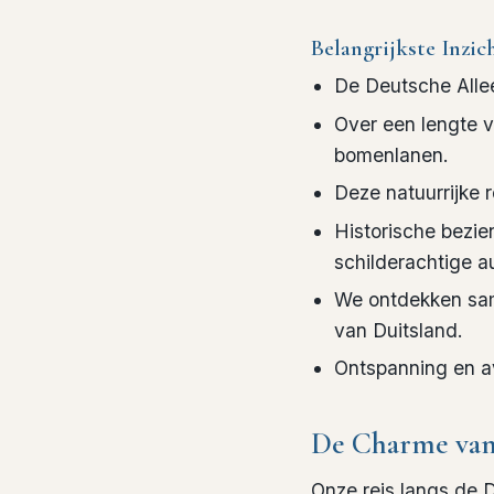
Belangrijkste Inzic
De Deutsche Allee
Over een lengte 
bomenlanen.
Deze natuurrijke 
Historische bezi
schilderachtige a
We ontdekken same
van Duitsland.
Ontspanning en a
De Charme van
Onze reis langs de 