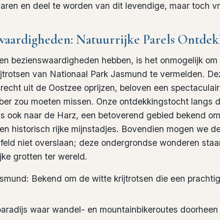
varen en deel te worden van dit levendige, maar toch v
waardigheden: Natuurrijke Parels Ontde
en bezienswaardigheden
hebben, is het onmogelijk om 
ijtrotsen van Nationaal Park Jasmund
te vermelden. De
 recht uit de Oostzee oprijzen, beloven een spectaculair
bber zou moeten missen. Onze ontdekkingstocht langs 
ns ook naar de
Harz
, een betoverend gebied bekend om 
 en historisch rijke mijnstadjes. Bovendien mogen we 
feld
niet overslaan; deze ondergrondse wonderen staa
jke grotten ter wereld.
smund: Bekend om de witte krijtrotsen die een pracht
paradijs waar wandel- en mountainbikeroutes doorheen