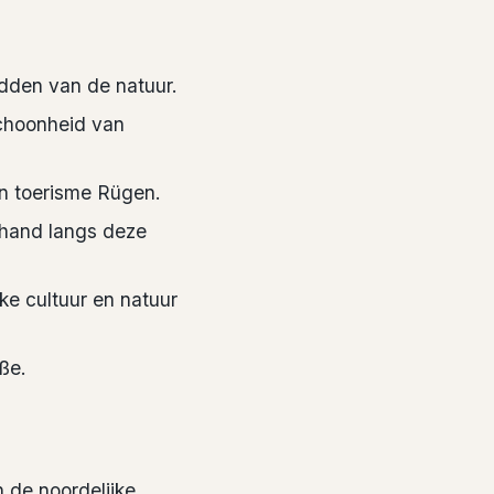
dden van de natuur.
choonheid van
an toerisme Rügen.
 hand langs deze
ke cultuur en natuur
ße.
 de noordelijke