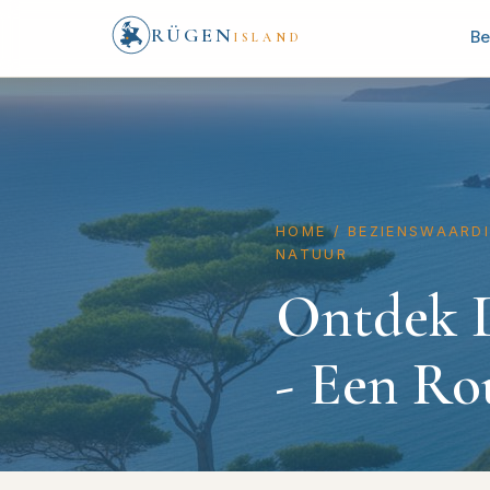
RÜGEN
Be
ISLAND
HOME
/
BEZIENSWAARD
ATUUR
Ontdek D
- Een Ro