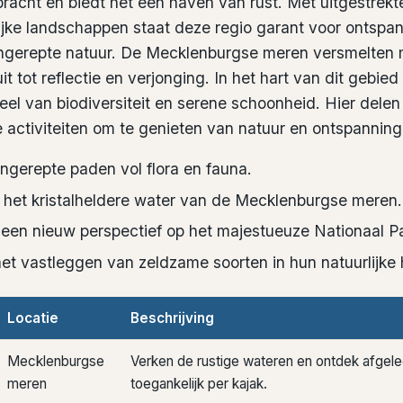
pracht en biedt het een haven van rust. Met uitgestrekt
lijke landschappen staat deze regio garant voor ontspa
ngerepte natuur. De
Mecklenburgse meren
versmelten 
t tot reflectie en verjonging. In het hart van dit gebied 
eel van biodiversiteit en serene schoonheid. Hier dele
 activiteiten om te genieten van natuur en ontspanning
gerepte paden vol flora en fauna.
 het kristalheldere water van de Mecklenburgse meren.
een nieuw perspectief op het majestueuze Nationaal Pa
et vastleggen van zeldzame soorten in hun natuurlijke 
Locatie
Beschrijving
Mecklenburgse
Verken de rustige wateren en ontdek afgele
meren
toegankelijk per kajak.