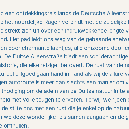
p een ontdekkingsreis langs de Deutsche Alleenst
die het noordelijke Rügen verbindt met de zuidelijk
e strekt zich uit over een indrukwekkende lengte 
and. Het pad leidt ons weg van de gebaande snelw
en door charmante laantjes, alle omzoomd door e
. De Duitse Alleenstraße biedt een schilderachtige 
historie, die elke reiziger betovert. De rust van de 
ureel erfgoed gaan hand in hand als wij de allure
en autoroute is meer dan slechts een manier om v
 uitnodiging om de adem van de Duitse natuur in te
id met volle teugen te ervaren. Terwijl we rijden
de stilte ons met een rust die je enkel op de natuu
en we deze wonderlijke reis samen aangaan en de 
e onthullen.