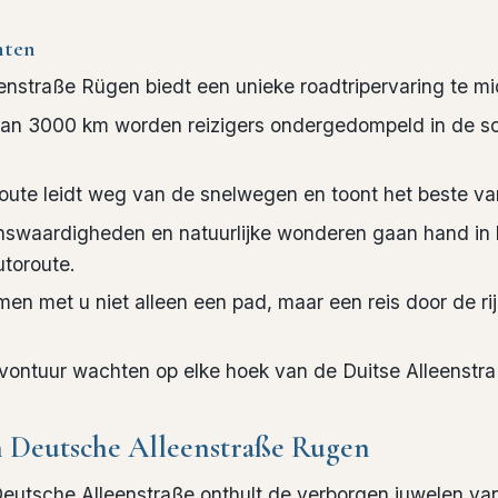
hten
nstraße Rügen biedt een unieke roadtripervaring te mi
van 3000 km worden reizigers ondergedompeld in de s
route leidt weg van de snelwegen en toont het beste v
enswaardigheden en natuurlijke wonderen gaan hand in
utoroute.
n met u niet alleen een pad, maar een reis door de rij
vontuur wachten op elke hoek van de Duitse Alleenstra
 Deutsche Alleenstraße Rugen
Deutsche Alleenstraße onthult de verborgen juwelen van