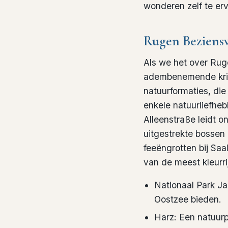
wonderen zelf te er
Rugen Beziens
Als we het over
Rug
adembenemende
kr
natuurformaties, die
enkele natuurliefhe
Alleenstraße leidt o
uitgestrekte bossen
feeëngrotten bij Saal
van de meest kleurri
Nationaal Park Ja
Oostzee bieden.
Harz: Een natuur