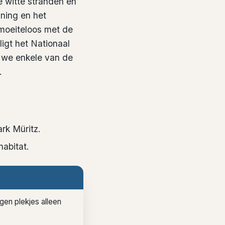
e witte stranden en
nning en het
moeiteloos met de
ligt het Nationaal
n we enkele van de
.
rk Müritz.
habitat.
gen plekjes alleen