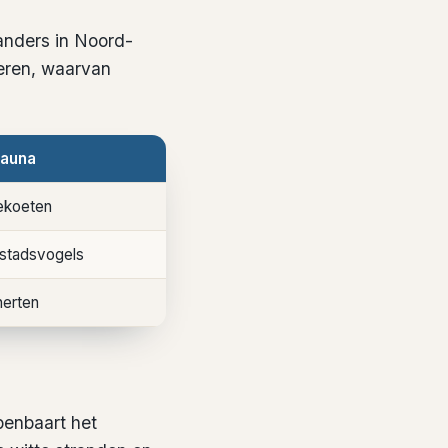
 anders in Noord-
ieren, waarvan
fauna
eekoeten
, stadsvogels
herten
penbaart het