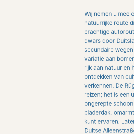
Wij nemen u mee o
natuurrijke route 
prachtige autorout
dwars door Duitsl
secundaire wegen 
variatie aan bomen
rijk aan natuur en 
ontdekken van cult
verkennen. De Rüg
reizen; het is een
ongerepte schoonhe
bladerdak, omarmt 
kunt ervaren. Lat
Duitse Alleenstraß