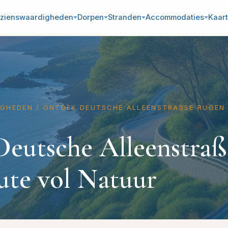
zienswaardigheden
Dorpen
Stranden
Accommodaties
Kaart
IGHEDEN
/
ONTDEK DEUTSCHE ALLEENSTRASSE RUGEN -
eutsche Alleenstra
ute vol Natuur