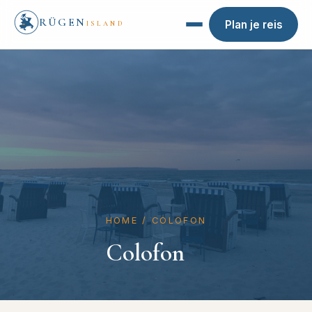
RÜGEN
Plan je reis
ISLAND
HOME
/
COLOFON
Colofon