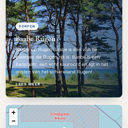
DORPEN
Baabe Rugen
Baabe op Rugen Baabe is één van de
plaatsjes die Rugen rijk is. Baabe is een
badplaats, een echt kuuroord en ligt in het
oosten van het schiereiland Rugen!
LEES MEER
→
+
−