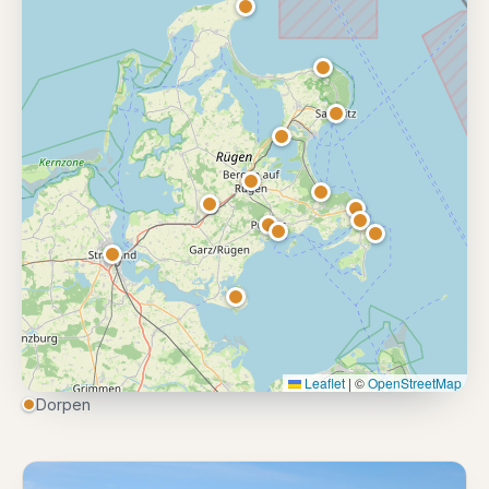
Leaflet
|
©
OpenStreetMap
Dorpen