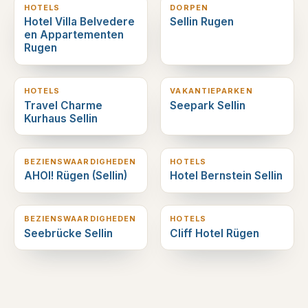
HOTELS
DORPEN
Hotel Villa Belvedere
Sellin Rugen
en Appartementen
Rugen
0
km verderop
0
km verderop
HOTELS
VAKANTIEPARKEN
Travel Charme
Seepark Sellin
Kurhaus Sellin
0
km verderop
1
km verderop
BEZIENSWAARDIGHEDEN
HOTELS
AHOI! Rügen (Sellin)
Hotel Bernstein Sellin
1
km verderop
2
km verderop
BEZIENSWAARDIGHEDEN
HOTELS
Seebrücke Sellin
Cliff Hotel Rügen