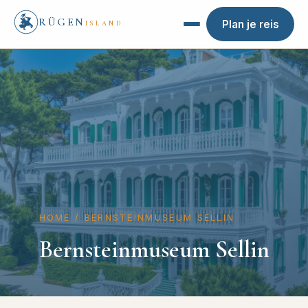
RÜGEN
Plan je reis
ISLAND
HOME
/
BERNSTEINMUSEUM SELLIN
Bernsteinmuseum Sellin