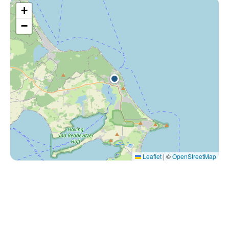
+
−
Leaflet
|
©
OpenStreetMap