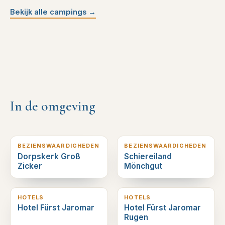
Bekijk alle campings
→
In de omgeving
1
km verderop
3
km verderop
BEZIENSWAARDIGHEDEN
BEZIENSWAARDIGHEDEN
Dorpskerk Groß
Schiereiland
Zicker
Mönchgut
3
km verderop
3
km verderop
HOTELS
HOTELS
Hotel Fürst Jaromar
Hotel Fürst Jaromar
Rugen