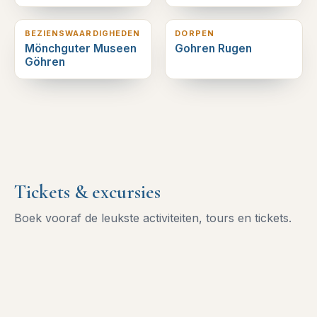
4
km verderop
4
km verderop
BEZIENSWAARDIGHEDEN
DORPEN
Mönchguter Museen
Gohren Rugen
Göhren
Tickets & excursies
Boek vooraf de leukste activiteiten, tours en tickets.