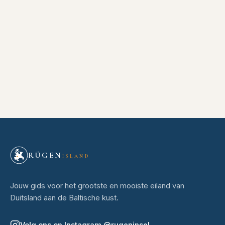
RÜGEN
ISLAND
Jouw gids voor het grootste en mooiste eiland van
Duitsland aan de Baltische kust.
Volg ons op Instagram
@
rugeninsel