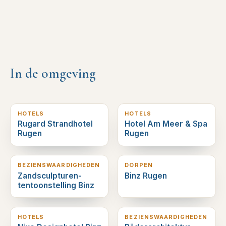
In de omgeving
0
km verderop
0
km verderop
HOTELS
HOTELS
Rugard Strandhotel
Hotel Am Meer & Spa
Rugen
Rugen
1
km verderop
1
km verderop
BEZIENSWAARDIGHEDEN
DORPEN
Zandsculpturen-
Binz Rugen
tentoonstelling Binz
1
km verderop
1
km verderop
HOTELS
BEZIENSWAARDIGHEDEN