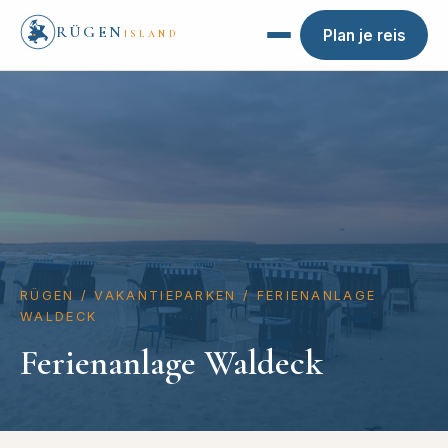
RÜGEN
Plan je reis
ISLAND
RÜGEN
/
VAKANTIEPARKEN
/
FERIENANLAGE
WALDECK
Ferienanlage Waldeck