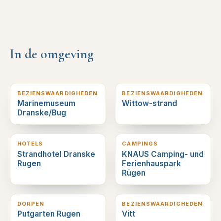
In de omgeving
4
km verderop
5
km verderop
BEZIENSWAARDIGHEDEN
BEZIENSWAARDIGHEDEN
Marinemuseum
Wittow-strand
Dranske/Bug
5
km verderop
7
km verderop
HOTELS
CAMPINGS
Strandhotel Dranske
KNAUS Camping- und
Rugen
Ferienhauspark
Rügen
9
km verderop
10
km verderop
DORPEN
BEZIENSWAARDIGHEDEN
Putgarten Rugen
Vitt