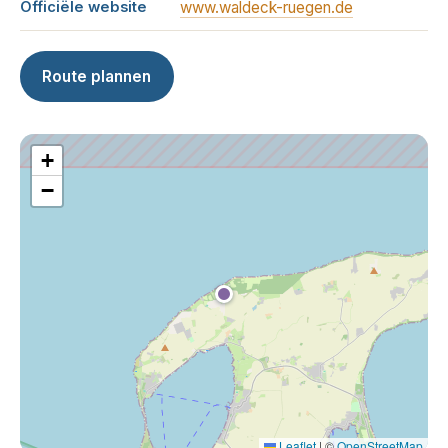
Officiële website
www.waldeck-ruegen.de
Route plannen
+
−
Leaflet
|
©
OpenStreetMap