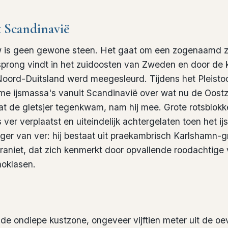
t Scandinavië
w is geen gewone steen. Het gaat om een zogenaamd z
rsprong vindt in het zuidoosten van Zweden en door de 
r Noord-Duitsland werd meegesleurd. Tijdens het Pleisto
orme ijsmassa's vanuit Scandinavië over wat nu de Oos
wat de gletsjer tegenkwam, nam hij mee. Grote rotsblo
ver verplaatst en uiteindelijk achtergelaten toen het ij
iger van ver: hij bestaat uit praekambrisch Karlshamn-g
iet, dat zich kenmerkt door opvallende roodachtige v
oklasen.
n de ondiepe kustzone, ongeveer vijftien meter uit de o