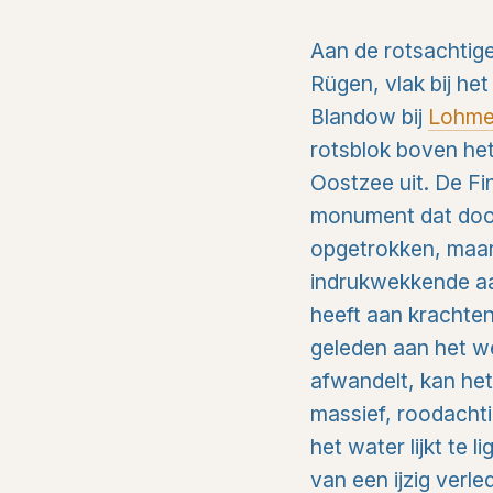
Aan de rotsachtig
Rügen, vlak bij het
Blandow bij
Lohm
rotsblok boven he
Oostzee uit. De Fi
monument dat doo
opgetrokken, maar 
indrukwekkende a
heeft aan krachten
geleden aan het we
afwandelt, kan het
massief, roodacht
het water lijkt te l
van een ijzig verle