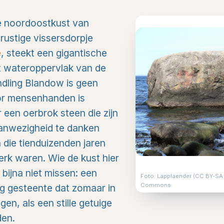
e noordoostkust van
 rustige vissersdorpje
e
, steekt een gigantische
t wateroppervlak van de
ndling Blandow is geen
r mensenhanden is
een oerbrok steen die zijn
anwezigheid te danken
 die tienduizenden jaren
rk waren. Wie de kust hier
 bijna niet missen: een
Foto: Lapplaender (CC BY-SA 
Commons
ig gesteente dat zomaar in
iggen, als een stille getuige
den.