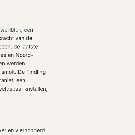
werfblok, een
kracht van de
ceen, de laatste
tzee en Noord-
kken werden
s smolt. De Findling
raniet, een
eldspaaткristallen,
ever en vierhonderd