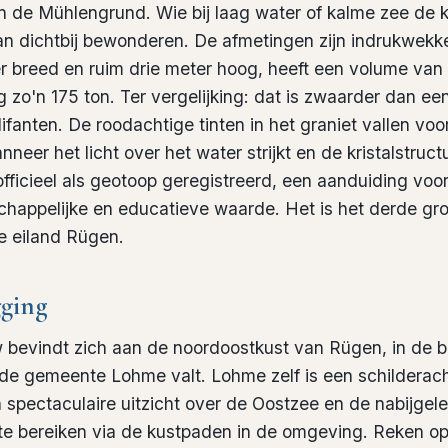
 de Mühlengrund. Wie bij laag water of kalme zee de ku
an dichtbij bewonderen. De afmetingen zijn indrukwekke
er breed en ruim drie meter hoog, heeft een volume va
 zo'n 175 ton. Ter vergelijking: dat is zwaarder dan ee
olifanten. De roodachtige tinten in het graniet vallen voor
eer het licht over het water strijkt en de kristalstructu
fficieel als geotoop geregistreerd, een aanduiding voo
happelijke en educatieve waarde. Het is het derde gr
e eiland Rügen.
gging
 bevindt zich aan de noordoostkust van Rügen, in de b
de gemeente Lohme valt. Lohme zelf is een schilderach
 spectaculaire uitzicht over de Oostzee en de nabijgele
 te bereiken via de kustpaden in de omgeving. Reken op