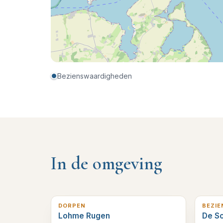
Bezienswaardigheden
In de omgeving
2
km verderop
2
km v
DORPEN
BEZI
Lohme Rugen
De S