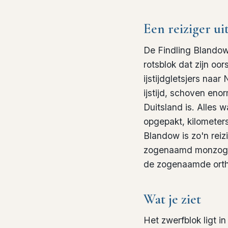
Een reiziger ui
De Findling Blando
rotsblok dat zijn oo
ijstijdgletsjers naa
ijstijd, schoven en
Duitsland is. Alles 
opgepakt, kilometers 
Blandow is zo'n reiz
zogenaamd monzogran
de zogenaamde orth
Wat je ziet
Het zwerfblok ligt i