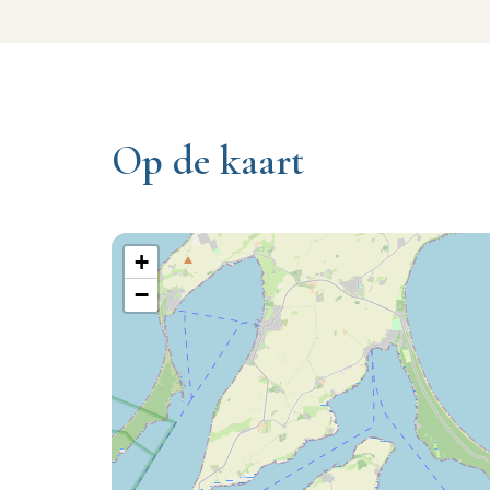
Op de kaart
+
−