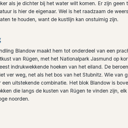
r als je dichter bij het water wilt komen. Er zijn geen 
natuur is hier de eigenaar. Wel is het raadzaam de we
gaten te houden, want de kustlijn kan onstuimig zijn.
g
indling Blandow maakt hem tot onderdeel van een prac
tkust van Rügen, met het Nationalpark Jasmund op kort
eest indrukwekkende hoeken van het eiland. De beroem
iet ver weg, net als het bos van het Stubnitz. Wie van g
er een uitstekende combinatie. Het blok Blandow is bov
okken die langs de kusten van Rügen te vinden zijn, el
hoge noorden.