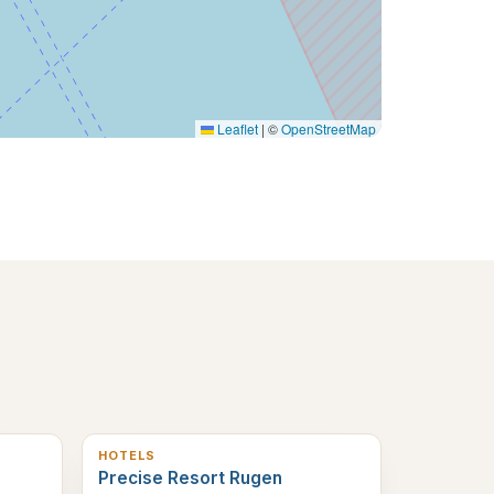
Leaflet
|
©
OpenStreetMap
4
km verderop
HOTELS
Precise Resort Rugen