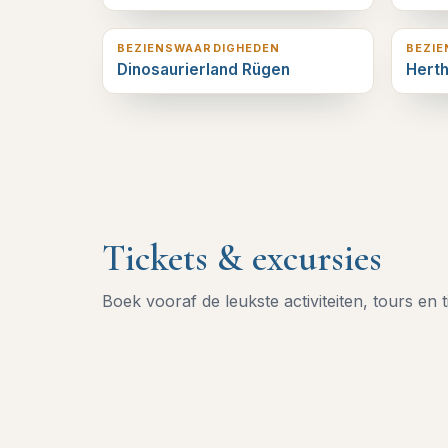
4
km verderop
4
km v
BEZIENSWAARDIGHEDEN
BEZI
Dinosaurierland Rügen
Hert
Tickets & excursies
Boek vooraf de leukste activiteiten, tours en t