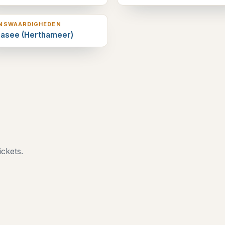
erderop
ENSWAARDIGHEDEN
hasee (Herthameer)
ickets.