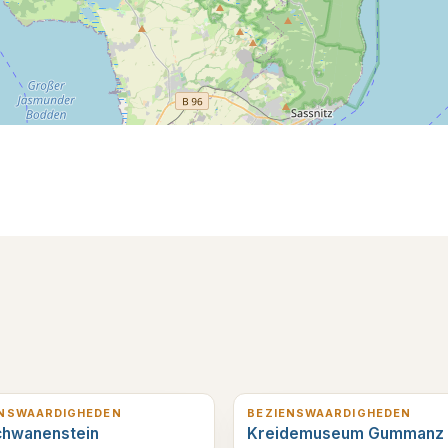
erderop
3
km verderop
ENSWAARDIGHEDEN
BEZIENSWAARDIGHEDEN
chwanenstein
Kreidemuseum Gummanz