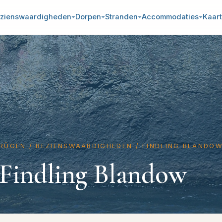
zienswaardigheden
Dorpen
Stranden
Accommodaties
Kaart
RÜGEN
/
BEZIENSWAARDIGHEDEN
/
FINDLING BLANDO
Findling Blandow