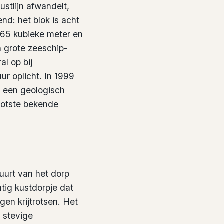
stlijn afwandelt,
nd: het blok is acht
n 65 kubieke meter en
n grote zeeschip-
al op bij
ur oplicht. In 1999
r een geologisch
ootste bekende
uurt van het dorp
tig kustdorpje dat
gen krijtrotsen. Het
 stevige