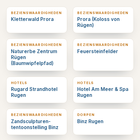
1
km verderop
1
km verderop
BEZIENSWAARDIGHEDEN
BEZIENSWAARDIGHEDEN
Kletterwald Prora
Prora (Koloss von
Rügen)
1
km verderop
3
km verderop
BEZIENSWAARDIGHEDEN
BEZIENSWAARDIGHEDEN
Naturerbe Zentrum
Feuersteinfelder
Rügen
(Baumwipfelpfad)
4
km verderop
5
km verderop
HOTELS
HOTELS
Rugard Strandhotel
Hotel Am Meer & Spa
Rugen
Rugen
5
km verderop
5
km verderop
BEZIENSWAARDIGHEDEN
DORPEN
Zandsculpturen-
Binz Rugen
tentoonstelling Binz