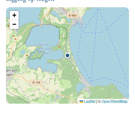
+
−
Leaflet
|
©
OpenStreetMap