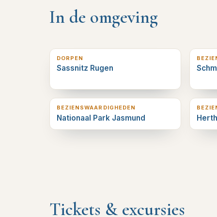
In de omgeving
0
km verderop
0
km v
DORPEN
BEZI
Sassnitz Rugen
Schme
4
km verderop
6
km v
BEZIENSWAARDIGHEDEN
BEZI
Nationaal Park Jasmund
Hert
Tickets & excursies