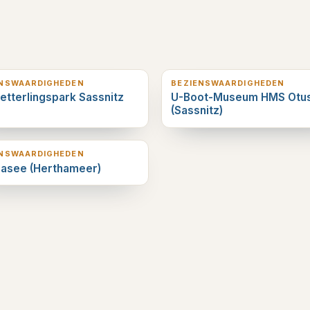
erderop
1
km verderop
ENSWAARDIGHEDEN
BEZIENSWAARDIGHEDEN
tterlingspark Sassnitz
U-Boot-Museum HMS Otu
(Sassnitz)
erderop
ENSWAARDIGHEDEN
hasee (Herthameer)