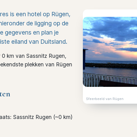
es is een hotel op Rügen,
 hieronder de ligging op de
he gegevens en plan je
iste eiland van Duitsland.
r 0 km van Sassnitz Rugen,
e bekendste plekken van Rügen
ten
Sfeerbeeld van Rügen
laats
:
Sassnitz Rugen
(~
0
km)