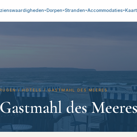
zienswaardigheden
Dorpen
Stranden
Accommodaties
Kaart
RÜGEN
/
HOTELS
/
GASTMAHL DES MEERES
Gastmahl des Meere