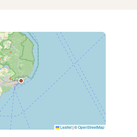
Leaflet
|
©
OpenStreetMap