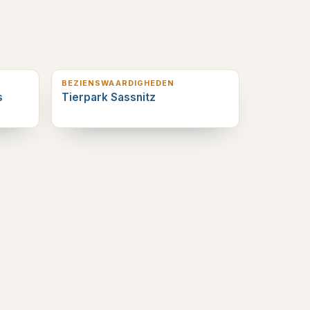
1
km verderop
BEZIENSWAARDIGHEDEN
s
Tierpark Sassnitz