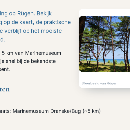
ing op Rügen. Bekijk
g op de kaart, de praktische
e verblijf op het mooiste
d.
er 5 km van Marinemuseum
je snel bij de bekendste
bent.
Sfeerbeeld van Rügen
ten
laats
:
Marinemuseum Dranske/Bug
(~
5
km)