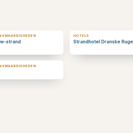
erderop
6
km verderop
ENSWAARDIGHEDEN
HOTELS
ow-strand
Strandhotel Dranske Rug
erderop
ENSWAARDIGHEDEN