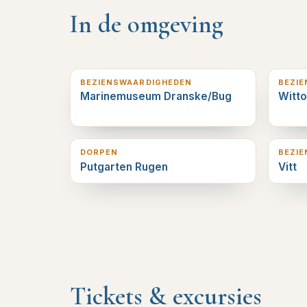
In de omgeving
5
km verderop
6
km v
BEZIENSWAARDIGHEDEN
BEZI
Marinemuseum Dranske/Bug
Witt
8
km verderop
9
km v
DORPEN
BEZI
Putgarten Rugen
Vitt
Tickets & excursies