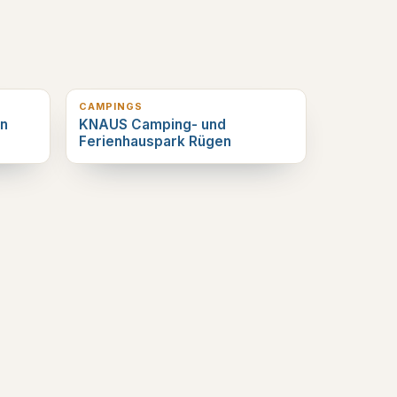
7
km verderop
CAMPINGS
en
KNAUS Camping- und
Ferienhauspark Rügen