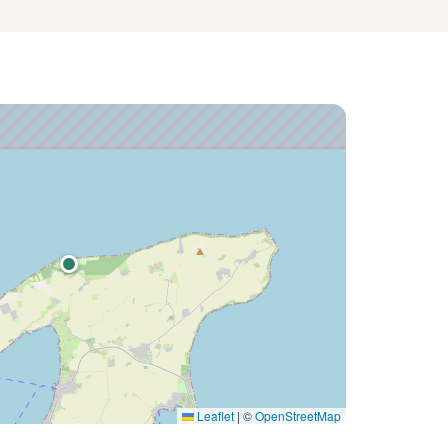
Leaflet
|
©
OpenStreetMap