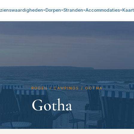
zienswaardigheden
Dorpen
Stranden
Accommodaties
Kaart
RÜGEN
/
CAMPINGS
/
GOTHA
Gotha