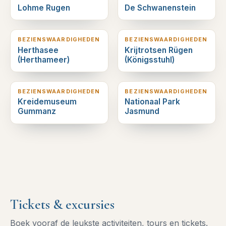
Lohme Rugen
De Schwanenstein
3
km verderop
4
km verderop
BEZIENSWAARDIGHEDEN
BEZIENSWAARDIGHEDEN
Herthasee
Krijtrotsen Rügen
(Herthameer)
(Königsstuhl)
4
km verderop
4
km verderop
BEZIENSWAARDIGHEDEN
BEZIENSWAARDIGHEDEN
Kreidemuseum
Nationaal Park
Gummanz
Jasmund
Tickets & excursies
Boek vooraf de leukste activiteiten, tours en tickets.