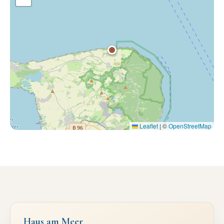
Leaflet
|
©
OpenStreetMap
Haus am Meer