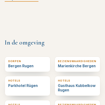
In de omgeving
1
km verderop
1
km verderop
DORPEN
BEZIENSWAARDIGHEDEN
Bergen Rugen
Marienkirche Bergen
1
km verderop
3
km verderop
HOTELS
HOTELS
Parkhotel Rügen
Gasthaus Kubbelkow
Rugen
6
km verderop
6
km verderop
HOTELS
BEZIENSWAARDIGHEDEN