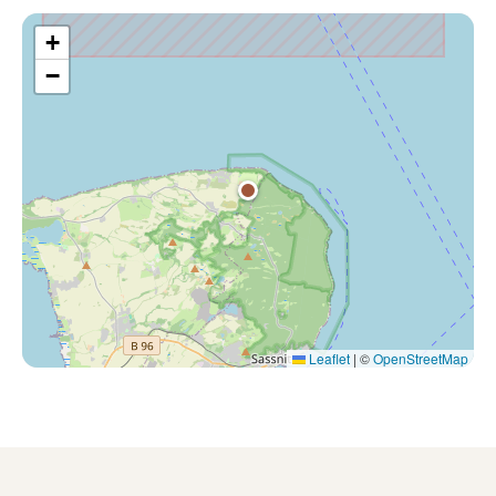
+
−
Leaflet
|
©
OpenStreetMap