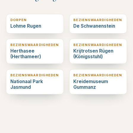
1
km verderop
1
km verderop
DORPEN
BEZIENSWAARDIGHEDEN
Lohme Rugen
De Schwanenstein
2
km verderop
2
km verderop
BEZIENSWAARDIGHEDEN
BEZIENSWAARDIGHEDEN
Herthasee
Krijtrotsen Rügen
(Herthameer)
(Königsstuhl)
3
km verderop
4
km verderop
BEZIENSWAARDIGHEDEN
BEZIENSWAARDIGHEDEN
Nationaal Park
Kreidemuseum
Jasmund
Gummanz