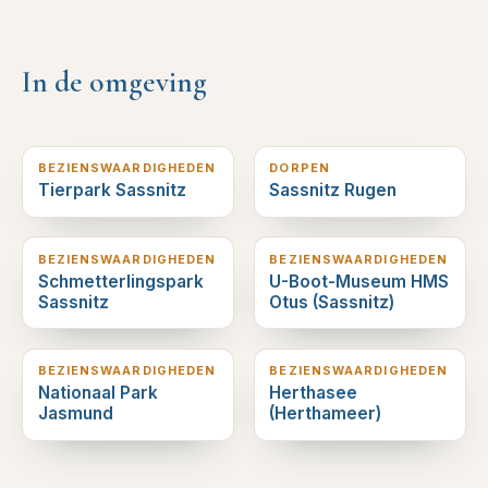
In de omgeving
0
km verderop
1
km verderop
BEZIENSWAARDIGHEDEN
DORPEN
Tierpark Sassnitz
Sassnitz Rugen
1
km verderop
1
km verderop
BEZIENSWAARDIGHEDEN
BEZIENSWAARDIGHEDEN
Schmetterlingspark
U-Boot-Museum HMS
Sassnitz
Otus (Sassnitz)
4
km verderop
6
km verderop
BEZIENSWAARDIGHEDEN
BEZIENSWAARDIGHEDEN
Nationaal Park
Herthasee
Jasmund
(Herthameer)