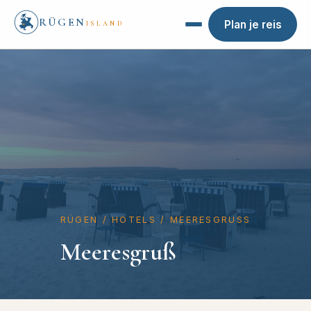
RÜGEN
Plan je reis
ISLAND
RÜGEN
/
HOTELS
/
MEERESGRUSS
Meeresgruß