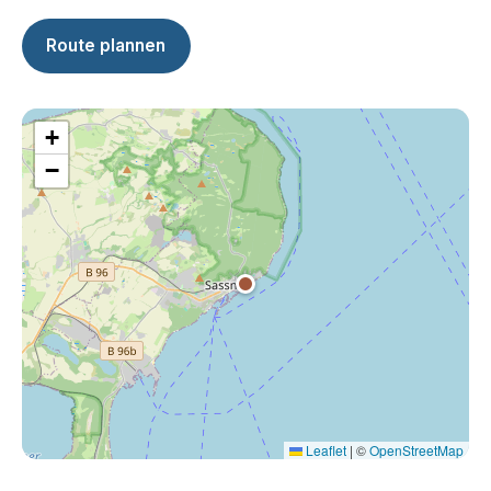
Route plannen
+
−
Leaflet
|
©
OpenStreetMap