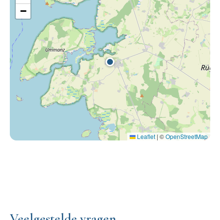
−
Leaflet
|
©
OpenStreetMap
Veelgestelde vragen