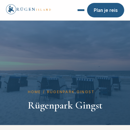
RÜGEN
Plan je reis
ISLAND
HOME
/
RÜGENPARK GINGST
Rügenpark Gingst