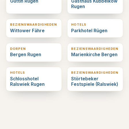
Güttin Rugen
Gasthaus Kubbelkow
Rugen
11
km verderop
13
km verderop
BEZIENSWAARDIGHEDEN
HOTELS
Wittower Fähre
Parkhotel Rügen
13
km verderop
13
km verderop
DORPEN
BEZIENSWAARDIGHEDEN
Bergen Rugen
Marienkirche Bergen
13
km verderop
13
km verderop
HOTELS
BEZIENSWAARDIGHEDEN
Schlosshotel
Störtebeker
Ralswiek Rugen
Festspiele (Ralswiek)