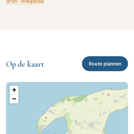
Bron: Wikipedia
Op de kaart
Route plannen
+
−