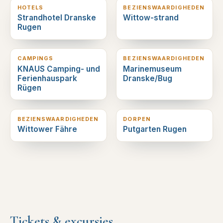
HOTELS
BEZIENSWAARDIGHEDEN
Strandhotel Dranske
Wittow-strand
Rugen
5
km verderop
5
km verderop
CAMPINGS
BEZIENSWAARDIGHEDEN
KNAUS Camping- und
Marinemuseum
Ferienhauspark
Dranske/Bug
Rügen
7
km verderop
10
km verderop
BEZIENSWAARDIGHEDEN
DORPEN
Wittower Fähre
Putgarten Rugen
Tickets & excursies