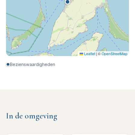
Leaflet
|
©
OpenStreetMap
Bezienswaardigheden
In de omgeving
4
km verderop
4
km verderop