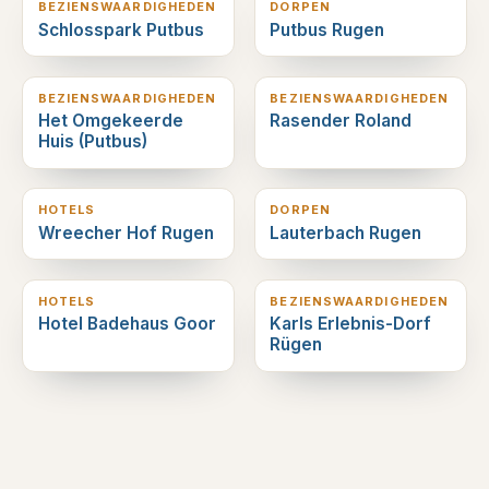
BEZIENSWAARDIGHEDEN
DORPEN
Schlosspark Putbus
Putbus Rugen
1
km verderop
1
km verderop
BEZIENSWAARDIGHEDEN
BEZIENSWAARDIGHEDEN
Het Omgekeerde
Rasender Roland
Huis (Putbus)
1
km verderop
2
km verderop
HOTELS
DORPEN
Wreecher Hof Rugen
Lauterbach Rugen
3
km verderop
7
km verderop
HOTELS
BEZIENSWAARDIGHEDEN
Hotel Badehaus Goor
Karls Erlebnis-Dorf
Rügen