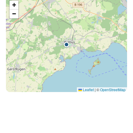
+
−
Leaflet
|
©
OpenStreetMap