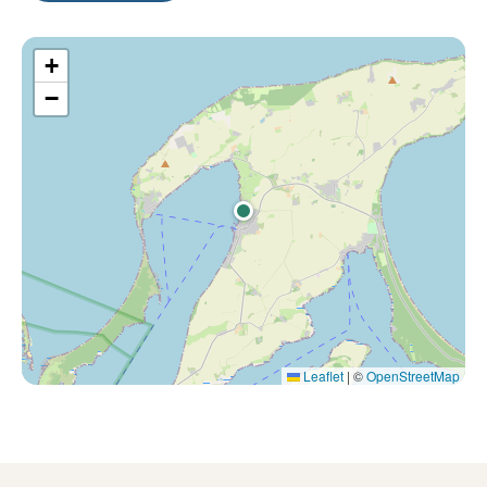
+
−
Leaflet
|
©
OpenStreetMap