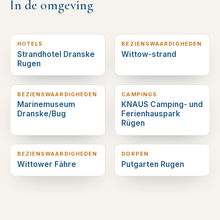
In de omgeving
4
km verderop
4
km verderop
HOTELS
BEZIENSWAARDIGHEDEN
Strandhotel Dranske
Wittow-strand
Rugen
5
km verderop
5
km verderop
BEZIENSWAARDIGHEDEN
CAMPINGS
Marinemuseum
KNAUS Camping- und
Dranske/Bug
Ferienhauspark
Rügen
8
km verderop
9
km verderop
BEZIENSWAARDIGHEDEN
DORPEN
Wittower Fähre
Putgarten Rugen