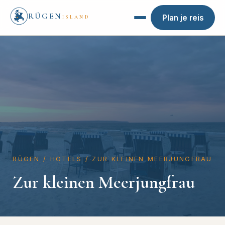
RÜGEN
Plan je reis
ISLAND
RÜGEN
/
HOTELS
/
ZUR KLEINEN MEERJUNGFRAU
Zur kleinen Meerjungfrau