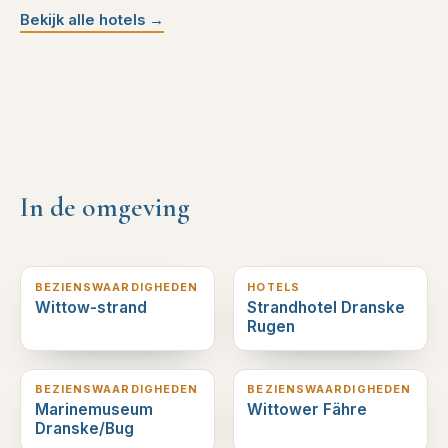
Bekijk alle hotels
→
In de omgeving
0
km verderop
1
km verderop
BEZIENSWAARDIGHEDEN
HOTELS
Wittow-strand
Strandhotel Dranske
Rugen
2
km verderop
8
km verderop
BEZIENSWAARDIGHEDEN
BEZIENSWAARDIGHEDEN
Marinemuseum
Wittower Fähre
Dranske/Bug