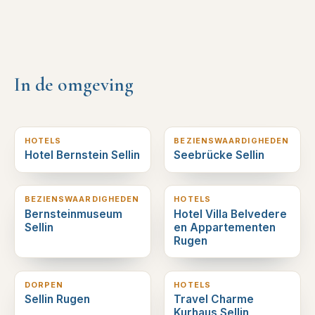
In de omgeving
0
km verderop
0
km verderop
HOTELS
BEZIENSWAARDIGHEDEN
Hotel Bernstein Sellin
Seebrücke Sellin
1
km verderop
1
km verderop
BEZIENSWAARDIGHEDEN
HOTELS
Bernsteinmuseum
Hotel Villa Belvedere
Sellin
en Appartementen
Rugen
1
km verderop
1
km verderop
DORPEN
HOTELS
Sellin Rugen
Travel Charme
Kurhaus Sellin