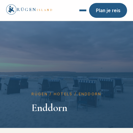
RÜGEN
Plan je reis
ISLAND
RÜGEN
/
HOTELS
/
ENDDORN
Enddorn