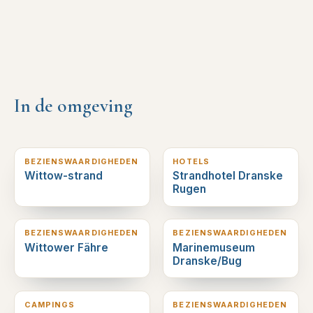
In de omgeving
8
km verderop
8
km verderop
BEZIENSWAARDIGHEDEN
HOTELS
Wittow-strand
Strandhotel Dranske
Rugen
9
km verderop
9
km verderop
BEZIENSWAARDIGHEDEN
BEZIENSWAARDIGHEDEN
Wittower Fähre
Marinemuseum
Dranske/Bug
16
km verderop
17
km verderop
CAMPINGS
BEZIENSWAARDIGHEDEN