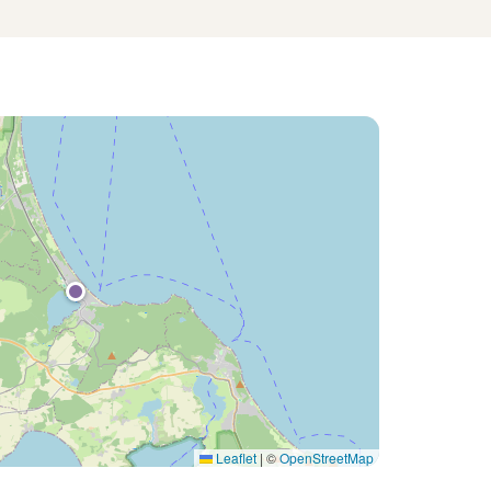
Leaflet
|
©
OpenStreetMap