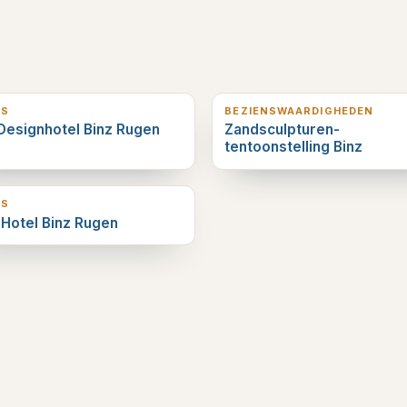
erderop
0
km verderop
LS
BEZIENSWAARDIGHEDEN
Designhotel Binz Rugen
Zandsculpturen-
tentoonstelling Binz
erderop
LS
 Hotel Binz Rugen