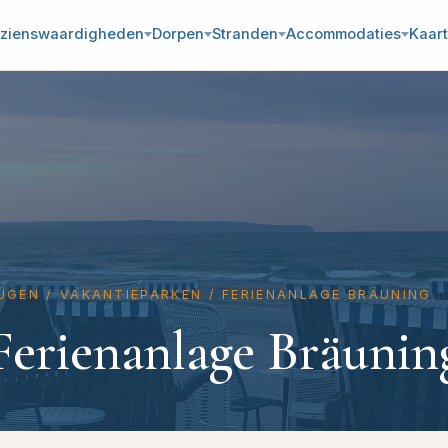
zienswaardigheden
Dorpen
Stranden
Accommodaties
Kaart
ÜGEN
/
VAKANTIEPARKEN
/
FERIENANLAGE BRÄUNING
Ferienanlage Bräunin