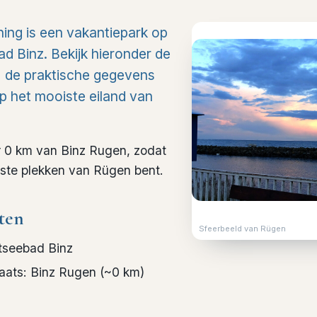
ing is een vakantiepark op
d Binz. Bekijk hieronder de
t, de praktische gegevens
 op het mooiste eiland van
r 0 km van Binz Rugen, zodat
dste plekken van Rügen bent.
ten
Sfeerbeeld van Rügen
tseebad Binz
laats
:
Binz Rugen
(~
0
km)