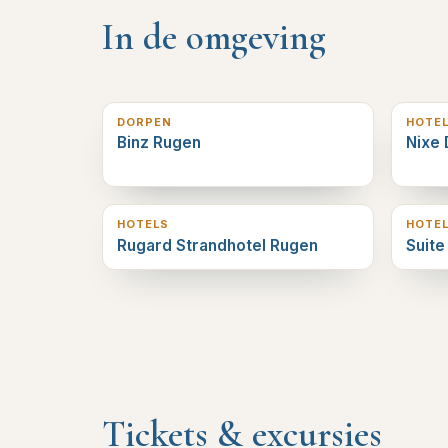
In de omgeving
0
km verderop
0
km v
DORPEN
HOTE
Binz Rugen
Nixe 
1
km verderop
1
km v
HOTELS
HOTE
Rugard Strandhotel Rugen
Suite
Tickets & excursies