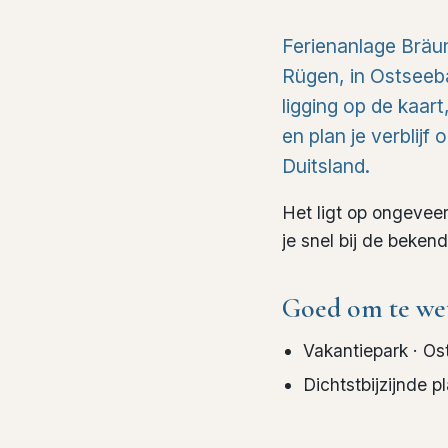
Ferienanlage Bräun
Rügen, in Ostseeba
ligging op de kaar
en plan je verblijf
Duitsland.
Het ligt op ongevee
je snel bij de beken
Goed om te we
Vakantiepark
· Os
Dichtstbijzijnde p