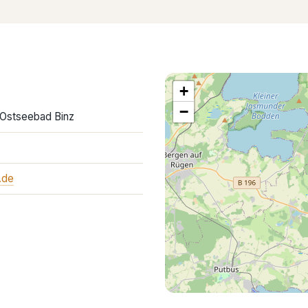
+
−
9 Ostseebad Binz
.de