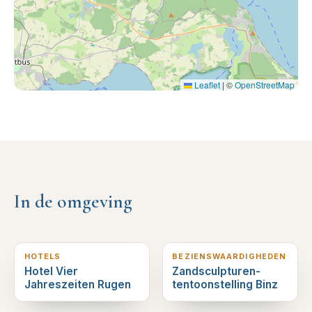
Leaflet
|
©
OpenStreetMap
In de omgeving
0
km verderop
0
km verderop
HOTELS
BEZIENSWAARDIGHEDEN
Hotel Vier
Zandsculpturen-
Jahreszeiten Rugen
tentoonstelling Binz
0
km verderop
0
km verderop