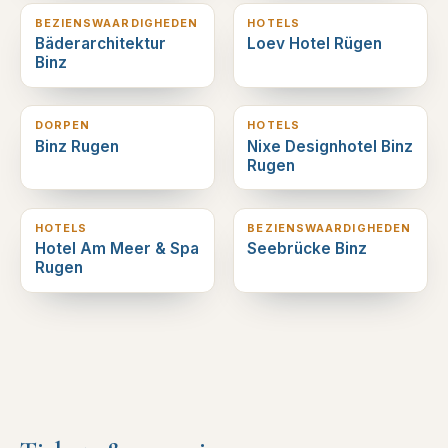
BEZIENSWAARDIGHEDEN
HOTELS
Bäderarchitektur
Loev Hotel Rügen
Binz
0
km verderop
0
km verderop
DORPEN
HOTELS
Binz Rugen
Nixe Designhotel Binz
Rugen
0
km verderop
0
km verderop
HOTELS
BEZIENSWAARDIGHEDEN
Hotel Am Meer & Spa
Seebrücke Binz
Rugen