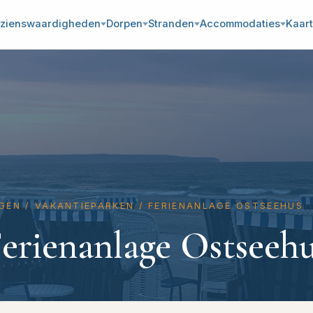
zienswaardigheden
Dorpen
Stranden
Accommodaties
Kaart
GEN
/
VAKANTIEPARKEN
/
FERIENANLAGE OSTSEEHUS
erienanlage Ostseeh