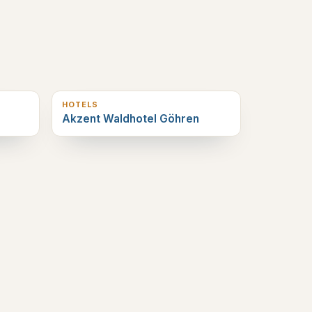
3
km verderop
HOTELS
Akzent Waldhotel Göhren