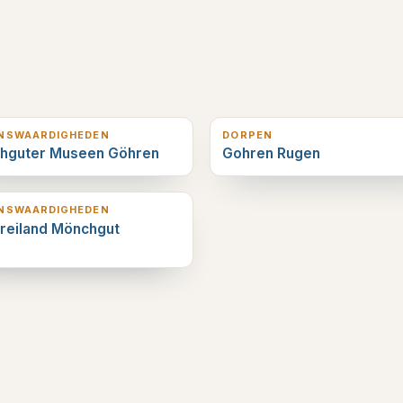
erderop
3
km verderop
ENSWAARDIGHEDEN
DORPEN
hguter Museen Göhren
Gohren Rugen
erderop
ENSWAARDIGHEDEN
reiland Mönchgut