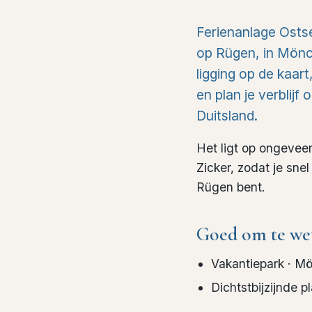
Ferienanlage Osts
op Rügen, in Mönch
ligging op de kaar
en plan je verblijf
Duitsland.
Het ligt op ongevee
Zicker, zodat je sne
Rügen bent.
Goed om te we
Vakantiepark
· Mö
Dichtstbijzijnde p