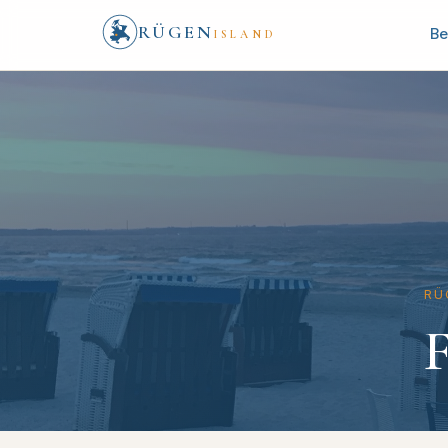
RÜGEN
Be
ISLAND
RÜ
F