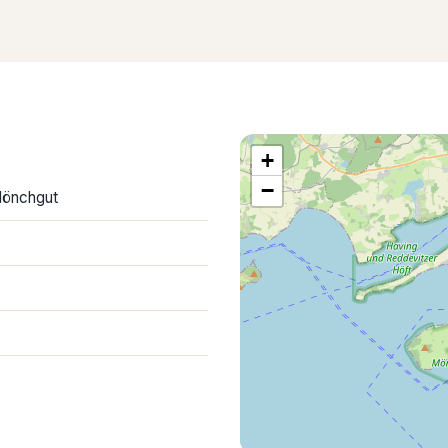
+
−
Mönchgut