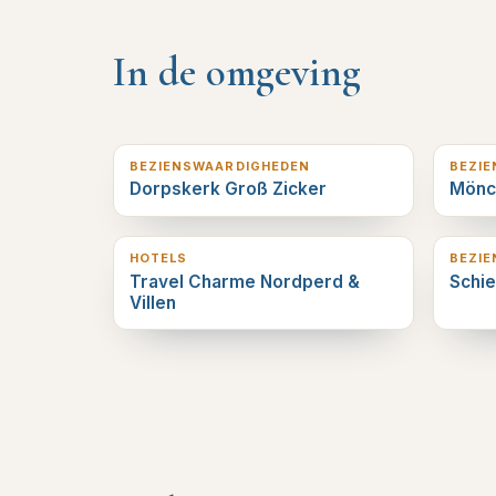
In de omgeving
2
km verderop
3
km v
BEZIENSWAARDIGHEDEN
BEZI
Dorpskerk Groß Zicker
Mönc
3
km verderop
3
km v
HOTELS
BEZI
Travel Charme Nordperd &
Schie
Villen