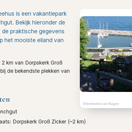
eehus is een vakantiepark
gut. Bekijk hieronder de
t, de praktische gegevens
 op het mooiste eiland van
r 2 km van Dorpskerk Groß
l bij de bekendste plekken van
ten
Sfeerbeeld van Rügen
nchgut
laats
:
Dorpskerk Groß Zicker
(~
2
km)