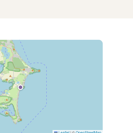
Leaflet
|
©
OpenStreetMap