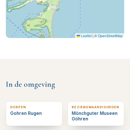
Leaflet
|
©
OpenStreetMap
In de omgeving
0
km verderop
0
km verderop
DORPEN
BEZIENSWAARDIGHEDEN
Gohren Rugen
Mönchguter Museen
Göhren
0
km verderop
0
km verderop