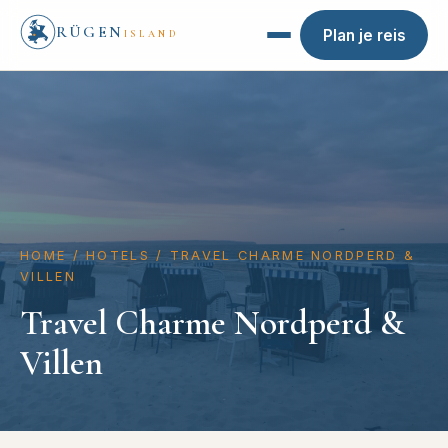
RÜGEN
Plan je reis
ISLAND
HOME
/
HOTELS
/
TRAVEL CHARME NORDPERD &
VILLEN
Travel Charme Nordperd &
Villen