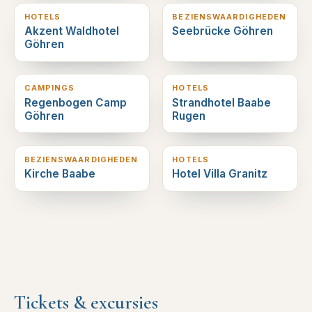
HOTELS
BEZIENSWAARDIGHEDEN
Akzent Waldhotel
Seebrücke Göhren
Göhren
1
km verderop
3
km verderop
CAMPINGS
HOTELS
Regenbogen Camp
Strandhotel Baabe
Göhren
Rugen
3
km verderop
3
km verderop
BEZIENSWAARDIGHEDEN
HOTELS
Kirche Baabe
Hotel Villa Granitz
Tickets & excursies