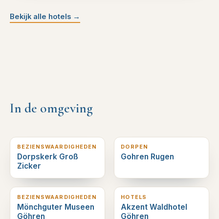
Bekijk alle hotels
→
In de omgeving
2
km verderop
2
km verderop
BEZIENSWAARDIGHEDEN
DORPEN
Dorpskerk Groß
Gohren Rugen
Zicker
2
km verderop
2
km verderop
BEZIENSWAARDIGHEDEN
HOTELS
Mönchguter Museen
Akzent Waldhotel
Göhren
Göhren