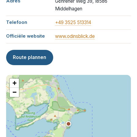
Adres
Göhrener Weg 39, 18586
Middelhagen
Telefoon
+49 3525 513314
Officiële website
www.odinsblick.de
Route plannen
+
−