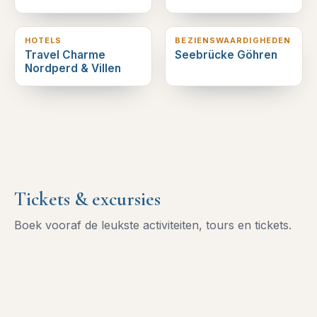
2
km verderop
3
km verderop
HOTELS
BEZIENSWAARDIGHEDEN
Travel Charme
Seebrücke Göhren
Nordperd & Villen
Tickets & excursies
Boek vooraf de leukste activiteiten, tours en tickets.