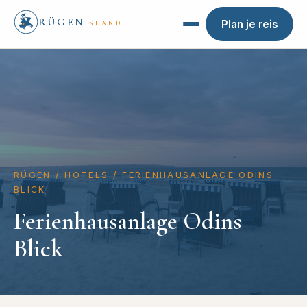
RÜGEN
Plan je reis
ISLAND
RÜGEN
/
HOTELS
/
FERIENHAUSANLAGE ODINS
BLICK
Ferienhausanlage Odins
Blick