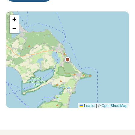
+
−
Leaflet
|
©
OpenStreetMap