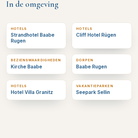
In de omgeving
0
km verderop
1
km verderop
HOTELS
HOTELS
Strandhotel Baabe
Cliff Hotel Rügen
Rugen
1
km verderop
1
km verderop
BEZIENSWAARDIGHEDEN
DORPEN
Kirche Baabe
Baabe Rugen
1
km verderop
2
km verderop
HOTELS
VAKANTIEPARKEN
Hotel Villa Granitz
Seepark Sellin