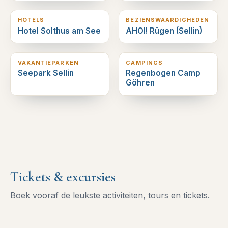
HOTELS
BEZIENSWAARDIGHEDEN
Hotel Solthus am See
AHOI! Rügen (Sellin)
2
km verderop
2
km verderop
VAKANTIEPARKEN
CAMPINGS
Seepark Sellin
Regenbogen Camp
Göhren
Tickets & excursies
Boek vooraf de leukste activiteiten, tours en tickets.