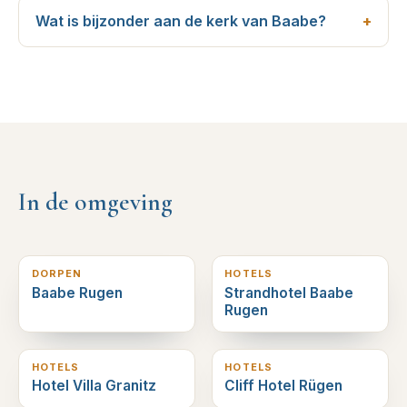
Wat is bijzonder aan de kerk van Baabe?
In de omgeving
0
km verderop
0
km verderop
DORPEN
HOTELS
Baabe Rugen
Strandhotel Baabe
Rugen
0
km verderop
1
km verderop
HOTELS
HOTELS
Hotel Villa Granitz
Cliff Hotel Rügen
2
km verderop
2
km verderop