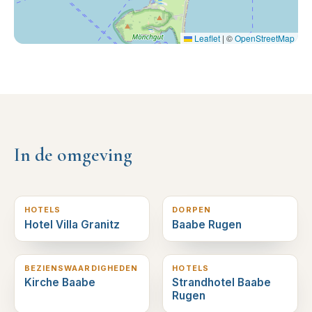
Leaflet
|
©
OpenStreetMap
In de omgeving
1
km verderop
2
km verderop
HOTELS
DORPEN
Hotel Villa Granitz
Baabe Rugen
2
km verderop
2
km verderop
BEZIENSWAARDIGHEDEN
HOTELS
Kirche Baabe
Strandhotel Baabe
Rugen
2
km verderop
3
km verderop