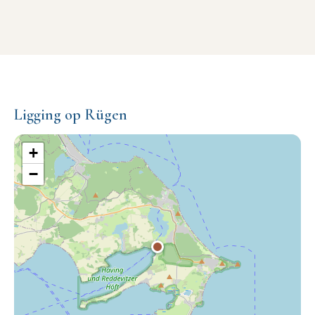
Ligging op Rügen
+
−