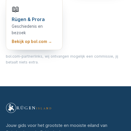
📖
Rügen & Prora
Geschiedenis en
bezoek
Bekijk op bol.com →
bol.com-partnerlinks, wij ontvangen mogelijk een commissie, jij
betaalt niets extra.
RÜGEN
ISLAND
Jouw gids voor het grootste en mooiste eiland van