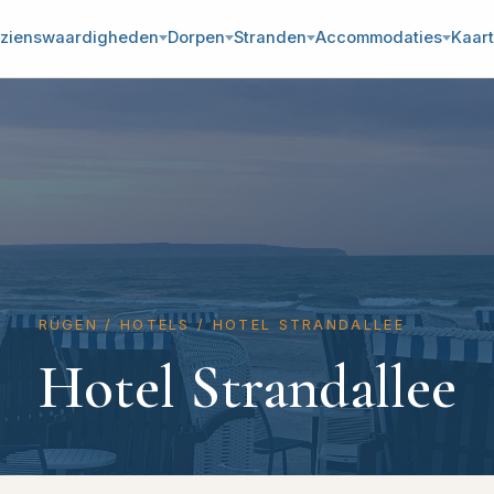
zienswaardigheden
Dorpen
Stranden
Accommodaties
Kaart
RÜGEN
/
HOTELS
/
HOTEL STRANDALLEE
Hotel Strandallee