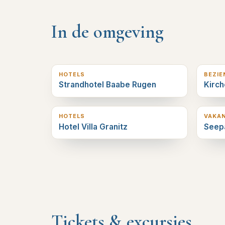
In de omgeving
0
km verderop
0
km v
HOTELS
BEZI
Strandhotel Baabe Rugen
Kirc
1
km verderop
2
km v
HOTELS
VAKA
Hotel Villa Granitz
Seepa
Tickets & excursies