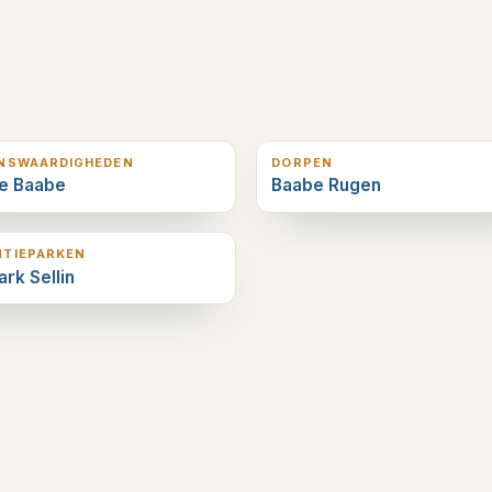
erderop
0
km verderop
ENSWAARDIGHEDEN
DORPEN
he Baabe
Baabe Rugen
erderop
NTIEPARKEN
rk Sellin