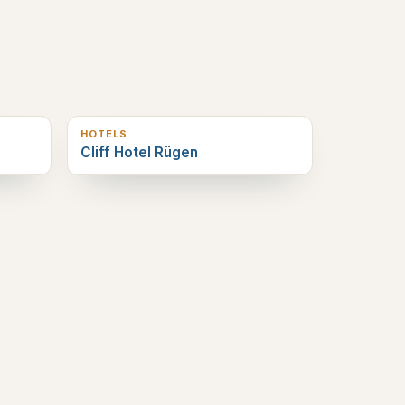
1
km verderop
HOTELS
Cliff Hotel Rügen