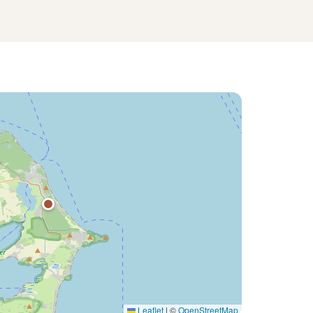
Leaflet
|
©
OpenStreetMap