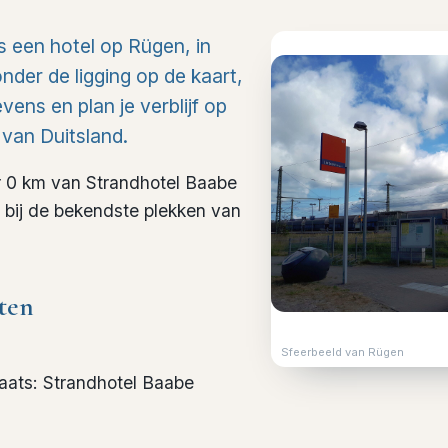
is een hotel op Rügen, in
nder de ligging op de kaart,
ens en plan je verblijf op
 van Duitsland.
r 0 km van Strandhotel Baabe
l bij de bekendste plekken van
ten
Sfeerbeeld van Rügen
laats
:
Strandhotel Baabe