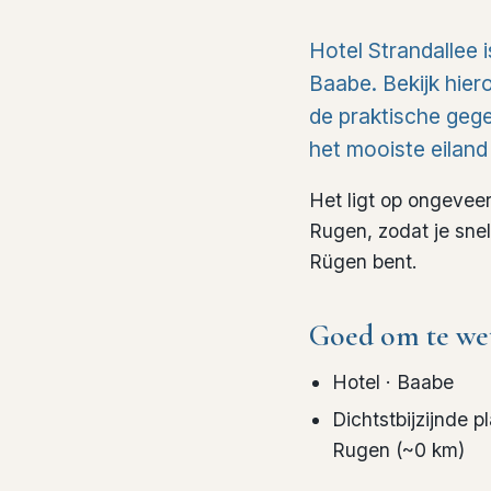
Hotel Strandallee 
Baabe. Bekijk hiero
de praktische gegev
het mooiste eiland
Het ligt op ongevee
Rugen, zodat je sne
Rügen bent.
Goed om te we
Hotel
· Baabe
Dichtstbijzijnde p
Rugen
(~
0
km)