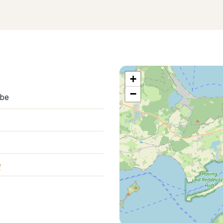
+
−
abe
e