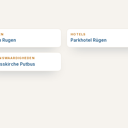
erderop
4
km verderop
EN
HOTELS
n Rugen
Parkhotel Rügen
erderop
ENSWAARDIGHEDEN
sskirche Putbus