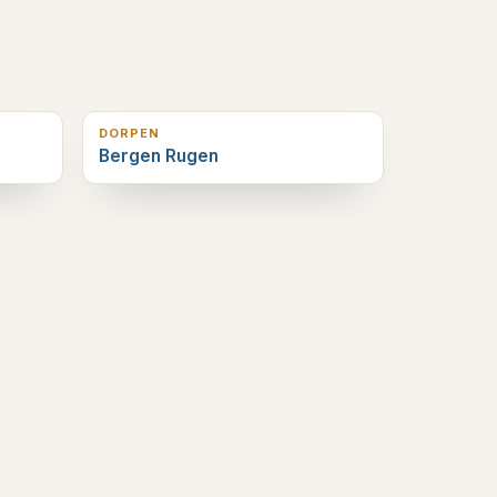
4
km verderop
DORPEN
Bergen Rugen