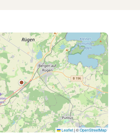
Leaflet
|
©
OpenStreetMap