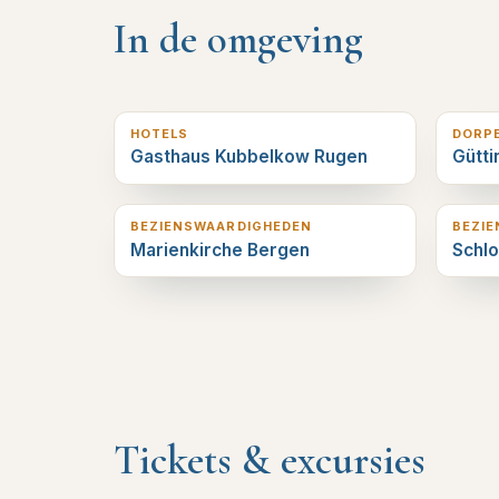
In de omgeving
1
km verderop
3
km v
HOTELS
DORP
Gasthaus Kubbelkow Rugen
Gütti
4
km verderop
8
km v
BEZIENSWAARDIGHEDEN
BEZI
Marienkirche Bergen
Schlo
Tickets & excursies