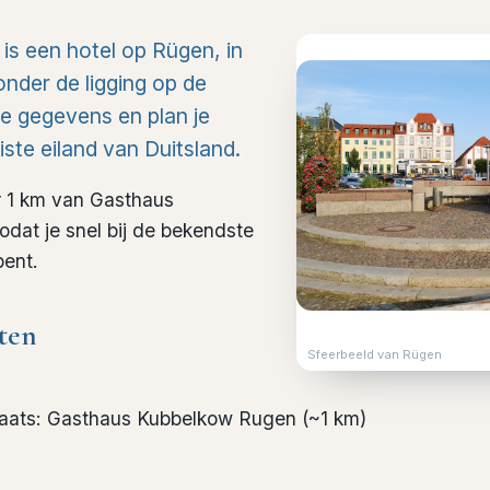
 is een hotel op Rügen, in
onder de ligging op de
he gegevens en plan je
iste eiland van Duitsland.
r 1 km van Gasthaus
dat je snel bij de bekendste
bent.
ten
Sfeerbeeld van Rügen
laats
:
Gasthaus Kubbelkow Rugen
(~
1
km)