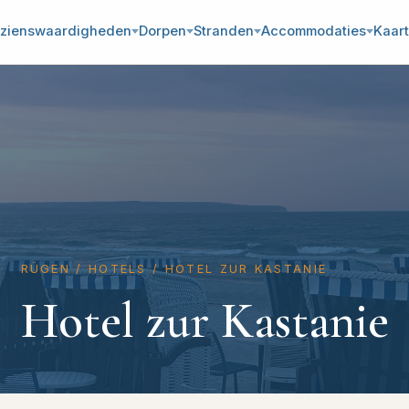
zienswaardigheden
Dorpen
Stranden
Accommodaties
Kaart
RÜGEN
/
HOTELS
/
HOTEL ZUR KASTANIE
Hotel zur Kastanie