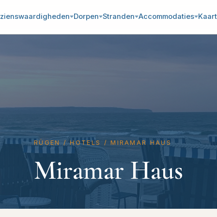
zienswaardigheden
Dorpen
Stranden
Accommodaties
Kaart
RÜGEN
/
HOTELS
/
MIRAMAR HAUS
Miramar Haus