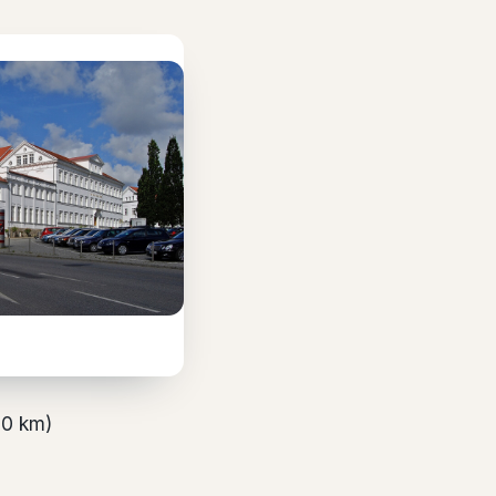
~
0
km)