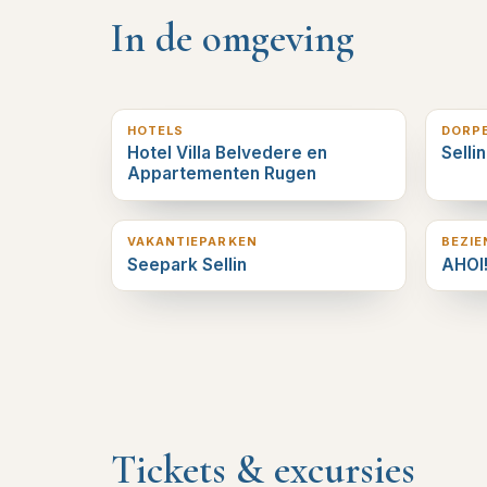
In de omgeving
0
km verderop
0
km v
HOTELS
DORP
Hotel Villa Belvedere en
Selli
Appartementen Rugen
1
km verderop
1
km v
VAKANTIEPARKEN
BEZI
Seepark Sellin
AHOI!
Tickets & excursies