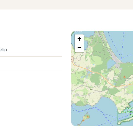
+
−
llin