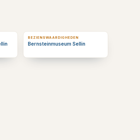
0
km verderop
BEZIENSWAARDIGHEDEN
llin
Bernsteinmuseum Sellin