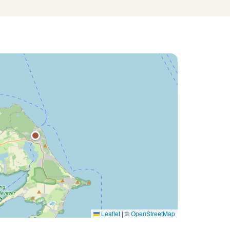
Leaflet
|
©
OpenStreetMap