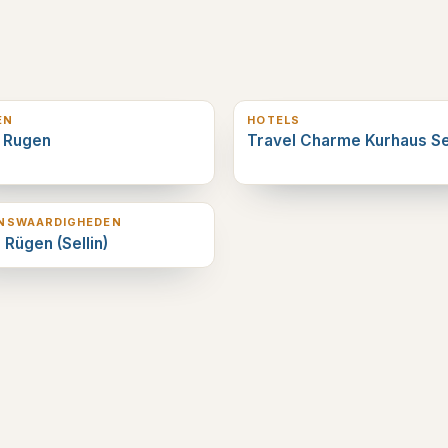
erderop
0
km verderop
EN
HOTELS
n Rugen
Travel Charme Kurhaus Se
erderop
ENSWAARDIGHEDEN
 Rügen (Sellin)