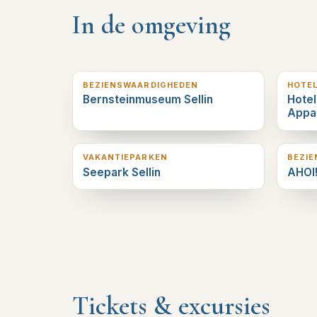
In de omgeving
0
km verderop
0
km v
BEZIENSWAARDIGHEDEN
HOTE
Bernsteinmuseum Sellin
Hotel
Appa
0
km verderop
0
km v
VAKANTIEPARKEN
BEZI
Seepark Sellin
AHOI!
Tickets & excursies