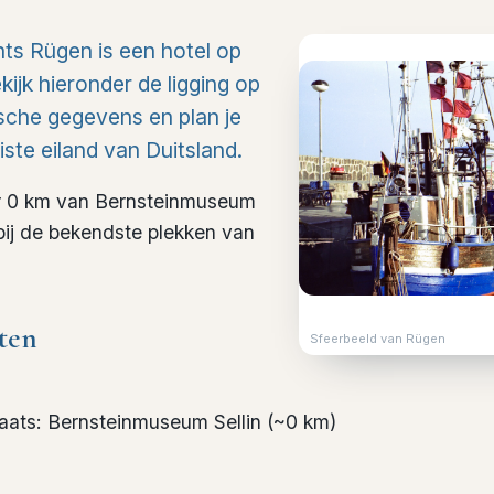
s Rügen is een hotel op
ekijk hieronder de ligging op
ische gegevens en plan je
iste eiland van Duitsland.
er 0 km van Bernsteinmuseum
l bij de bekendste plekken van
ten
Sfeerbeeld van Rügen
laats
:
Bernsteinmuseum Sellin
(~
0
km)