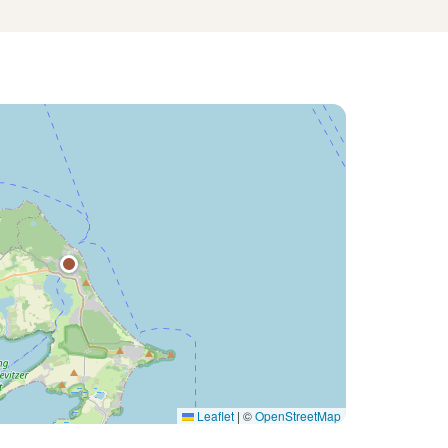
Leaflet
|
©
OpenStreetMap