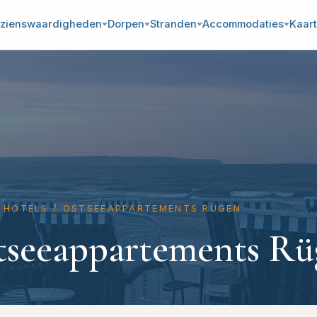
zienswaardigheden
Dorpen
Stranden
Accommodaties
Kaart
HOTELS
/
OSTSEEAPPARTEMENTS RÜGEN
tseeappartements Rü