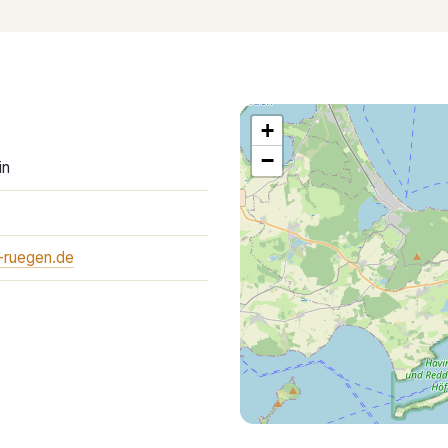
+
−
in
-ruegen.de