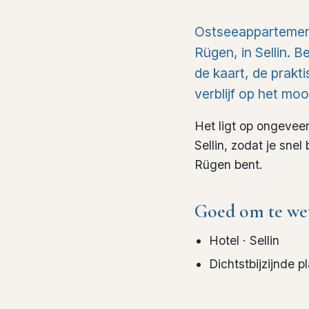
Ostseeappartement
Rügen, in Sellin. B
de kaart, de prakt
verblijf op het moo
Het ligt op ongeve
Sellin, zodat je sne
Rügen bent.
Goed om te we
Hotel
· Sellin
Dichtstbijzijnde p