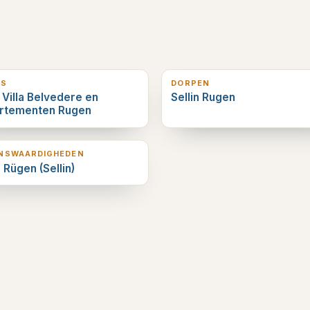
erderop
0
km verderop
LS
DORPEN
 Villa Belvedere en
Sellin Rugen
rtementen Rugen
erderop
ENSWAARDIGHEDEN
 Rügen (Sellin)