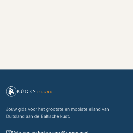
RÜGEN
ISLAND
Jouw gids voor het grootste en mooiste eiland van
Duitsland aan de Baltische kust.
Volg ons op Instagram
@
rugeninsel