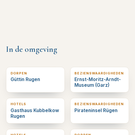
In de omgeving
3
km verderop
6
km verderop
DORPEN
BEZIENSWAARDIGHEDEN
Güttin Rugen
Ernst-Moritz-Arndt-
Museum (Garz)
7
km verderop
8
km verderop
HOTELS
BEZIENSWAARDIGHEDEN
Gasthaus Kubbelkow
Pirateninsel Rügen
Rugen
10
km verderop
10
km verderop
HOTELS
DORPEN