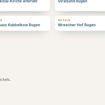
ikolai-Kirche Altefähr
Stralsund Rugen
verderop
15
km verderop
LS
HOTELS
haus Kubbelkow Rugen
Wreecher Hof Rugen
ickets.