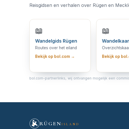
Reisgidsen en verhalen over Rügen en Mec
📖
📖
Wandelgids Rügen
Wandelkaar
Routes over het eiland
Overzichtskaa
Bekijk op bol.com →
Bekijk op bo
bol.com-partnerlinks, wij ontvangen mogelijk een commissie
RÜGEN
ISLAND