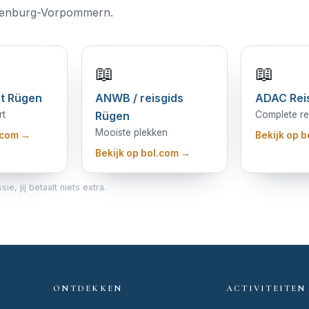
klenburg-Vorpommern.
📖
📖
t Rügen
ANWB / reisgids
ADAC Rei
rt
Rügen
Complete re
Mooiste plekken
l.com →
Bekijk op 
Bekijk op bol.com →
, jij betaalt niets extra.
ONTDEKKEN
ACTIVITEITEN