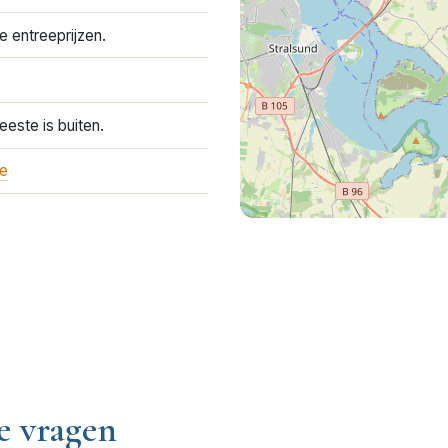
e entreeprijzen.
este is buiten.
de
e vragen