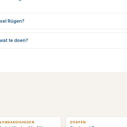
nsel Rügen?
 wat te doen?
erderop
10
km verderop
ENSWAARDIGHEDEN
DORPEN