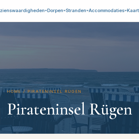
zienswaardigheden
Dorpen
Stranden
Accommodaties
Kaart
HOME
/
PIRATENINSEL RÜGEN
Pirateninsel Rügen