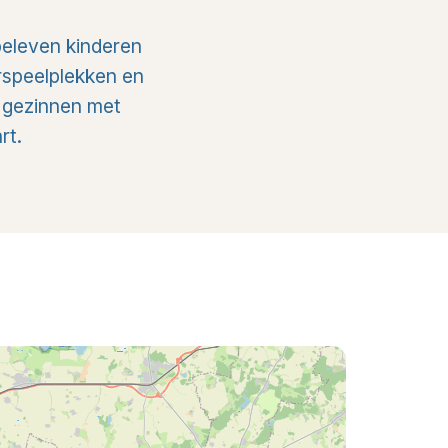
 beleven kinderen
erspeelplekken en
or gezinnen met
rt.