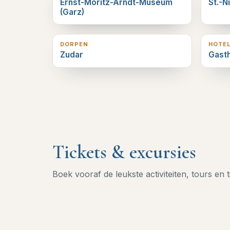
Ernst-Moritz-Arndt-Museum
St.-N
(Garz)
12
km verderop
14
km 
DORPEN
HOTE
Zudar
Gast
Tickets & excursies
Boek vooraf de leukste activiteiten, tours en t