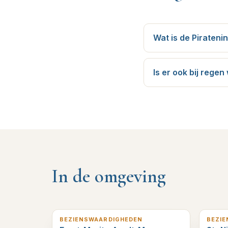
Wat is de Pirateni
Is er ook bij regen
In de omgeving
7
km verderop
8
km v
BEZIENSWAARDIGHEDEN
BEZI