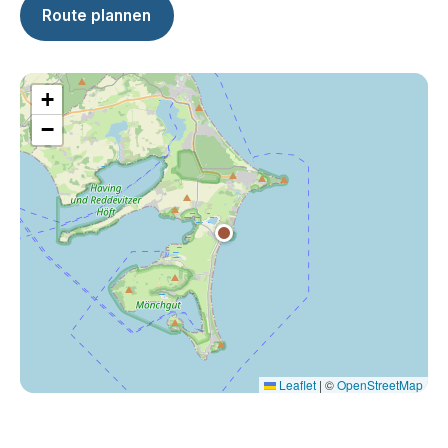
Route plannen
+
−
Leaflet
|
©
OpenStreetMap