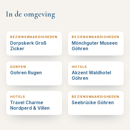
In de omgeving
1
km verderop
3
km verderop
BEZIENSWAARDIGHEDEN
BEZIENSWAARDIGHEDEN
Dorpskerk Groß
Mönchguter Museen
Zicker
Göhren
3
km verderop
3
km verderop
DORPEN
HOTELS
Gohren Rugen
Akzent Waldhotel
Göhren
3
km verderop
3
km verderop
HOTELS
BEZIENSWAARDIGHEDEN
Travel Charme
Seebrücke Göhren
Nordperd & Villen