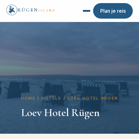
RÜGEN
Plan je reis
ISLAND
HOME
/
HOTELS
/
LOEV HOTEL RÜGEN
Loev Hotel Rügen