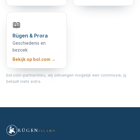
📖
Rügen & Prora
Geschiedenis en
bezoek
Bekijk op bol.com →
bol.com-partnerlinks, wij ontvangen mogelijk een commissie, jij
betaalt niets extra.
RÜGEN
ISLAND