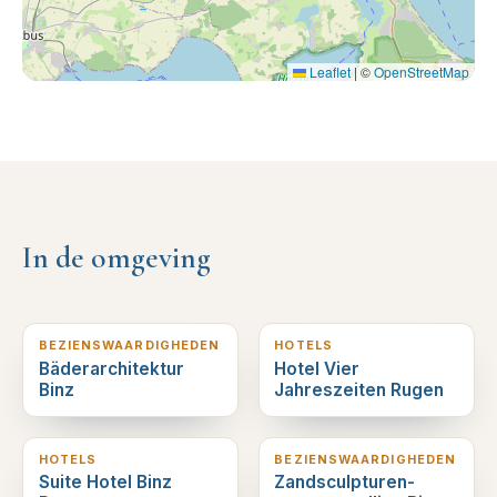
Leaflet
|
©
OpenStreetMap
In de omgeving
0
km verderop
0
km verderop
BEZIENSWAARDIGHEDEN
HOTELS
Bäderarchitektur
Hotel Vier
Binz
Jahreszeiten Rugen
0
km verderop
0
km verderop
HOTELS
BEZIENSWAARDIGHEDEN
Suite Hotel Binz
Zandsculpturen-