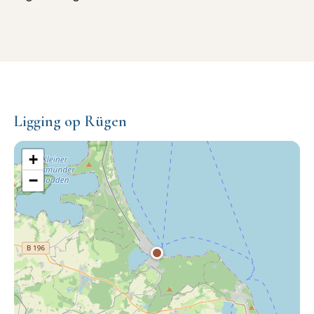
Ligging op Rügen
+
−