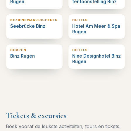
Rugen
tentoonstelling Binz
0
km verderop
0
km verderop
BEZIENSWAARDIGHEDEN
HOTELS
Seebrücke Binz
Hotel Am Meer & Spa
Rugen
0
km verderop
0
km verderop
DORPEN
HOTELS
Binz Rugen
Nixe Designhotel Binz
Rugen
Tickets & excursies
Boek vooraf de leukste activiteiten, tours en tickets.