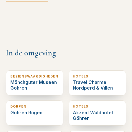
In de omgeving
0
km verderop
0
km verderop
BEZIENSWAARDIGHEDEN
HOTELS
Mönchguter Museen
Travel Charme
Göhren
Nordperd & Villen
0
km verderop
0
km verderop
DORPEN
HOTELS
Gohren Rugen
Akzent Waldhotel
Göhren
1
km verderop
1
km verderop