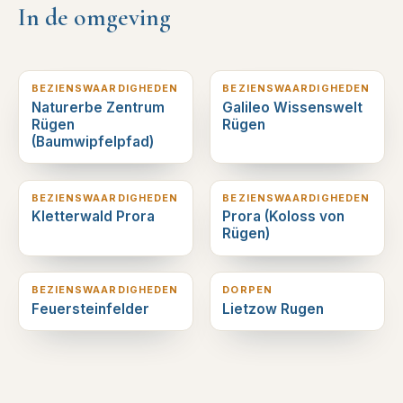
In de omgeving
2
km verderop
2
km verderop
BEZIENSWAARDIGHEDEN
BEZIENSWAARDIGHEDEN
Naturerbe Zentrum
Galileo Wissenswelt
Rügen
Rügen
(Baumwipfelpfad)
2
km verderop
2
km verderop
BEZIENSWAARDIGHEDEN
BEZIENSWAARDIGHEDEN
Kletterwald Prora
Prora (Koloss von
Rügen)
4
km verderop
4
km verderop
BEZIENSWAARDIGHEDEN
DORPEN
Feuersteinfelder
Lietzow Rugen