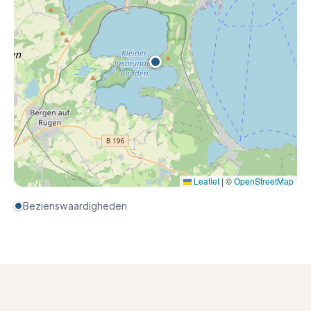
Leaflet
|
©
OpenStreetMap
Bezienswaardigheden