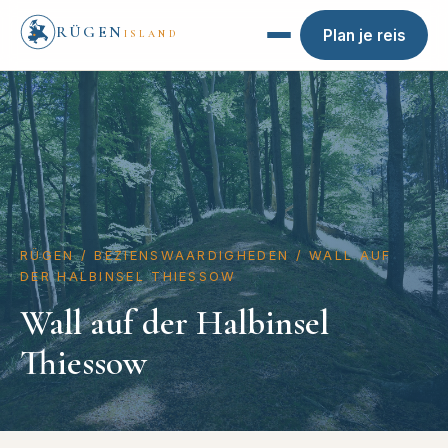
RÜGEN
Plan je reis
ISLAND
RÜGEN
/
BEZIENSWAARDIGHEDEN
/
WALL AUF
DER HALBINSEL THIESSOW
Wall auf der Halbinsel
Thiessow