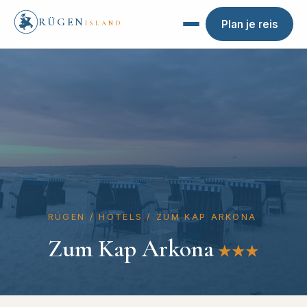
RÜGEN
Plan je reis
ISLAND
RÜGEN
/
HOTELS
/
ZUM KAP ARKONA
Zum Kap Arkona
★★★