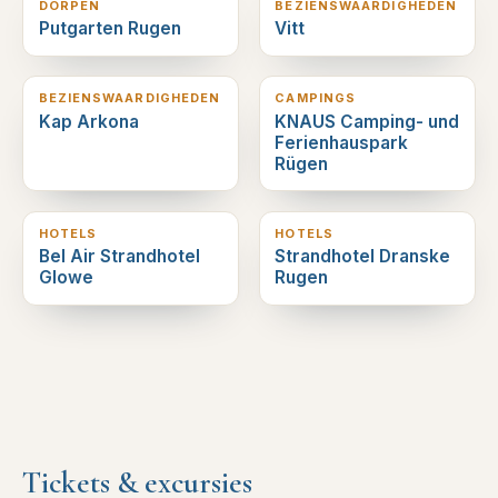
DORPEN
BEZIENSWAARDIGHEDEN
Putgarten Rugen
Vitt
1
km verderop
6
km verderop
BEZIENSWAARDIGHEDEN
CAMPINGS
Kap Arkona
KNAUS Camping- und
Ferienhauspark
Rügen
12
km verderop
13
km verderop
HOTELS
HOTELS
Bel Air Strandhotel
Strandhotel Dranske
Glowe
Rugen
Tickets & excursies