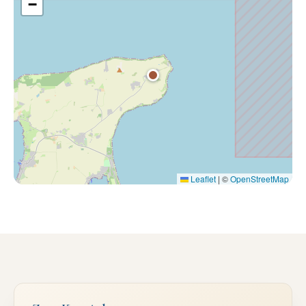
−
Leaflet
|
©
OpenStreetMap