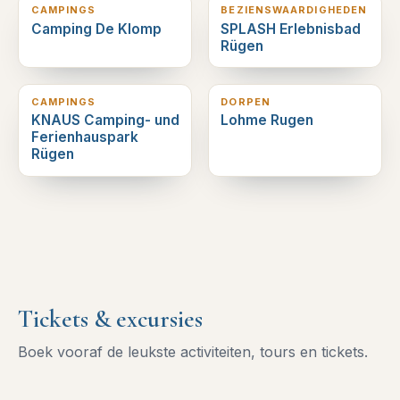
CAMPINGS
BEZIENSWAARDIGHEDEN
Camping De Klomp
SPLASH Erlebnisbad
Rügen
9
km verderop
9
km verderop
CAMPINGS
DORPEN
KNAUS Camping- und
Lohme Rugen
Ferienhauspark
Rügen
Tickets & excursies
Boek vooraf de leukste activiteiten, tours en tickets.