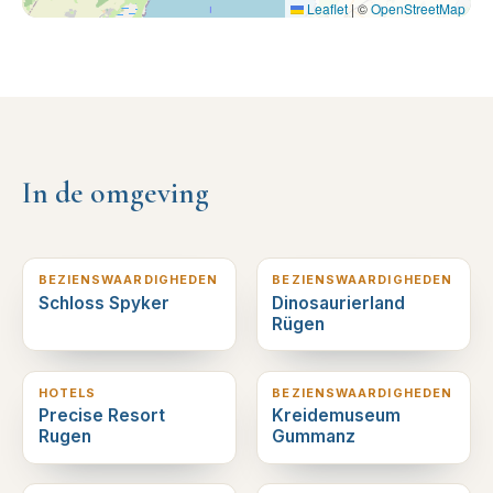
Leaflet
|
©
OpenStreetMap
In de omgeving
3
km verderop
4
km verderop
BEZIENSWAARDIGHEDEN
BEZIENSWAARDIGHEDEN
Schloss Spyker
Dinosaurierland
Rügen
7
km verderop
7
km verderop
HOTELS
BEZIENSWAARDIGHEDEN
Precise Resort
Kreidemuseum
Rugen
Gummanz
7
km verderop
8
km verderop