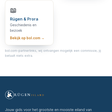
📖
Rügen & Prora
Geschiedenis en
bezoek
Bekijk op bol.com →
bol.com-partnerlinks, wij ontvangen mogelijk een commissie, jij
betaalt niets extra.
RÜGEN
ISLAND
Jouw gids voor het grootste en mooiste eiland van