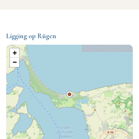
Ligging op Rügen
+
−