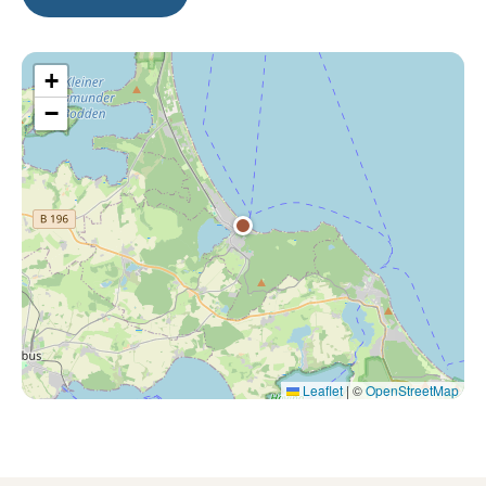
+
−
Leaflet
|
©
OpenStreetMap