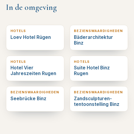
In de omgeving
0
km verderop
0
km verderop
HOTELS
BEZIENSWAARDIGHEDEN
Loev Hotel Rügen
Bäderarchitektur
Binz
0
km verderop
0
km verderop
HOTELS
HOTELS
Hotel Vier
Suite Hotel Binz
Jahreszeiten Rugen
Rugen
0
km verderop
0
km verderop
BEZIENSWAARDIGHEDEN
BEZIENSWAARDIGHEDEN
Seebrücke Binz
Zandsculpturen-
tentoonstelling Binz