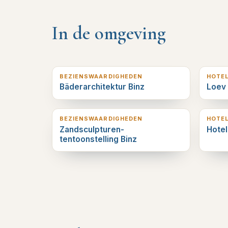
In de omgeving
0
km verderop
0
km v
BEZIENSWAARDIGHEDEN
HOTE
Bäderarchitektur Binz
Loev
0
km verderop
0
km v
BEZIENSWAARDIGHEDEN
HOTE
Zandsculpturen-
Hote
tentoonstelling Binz