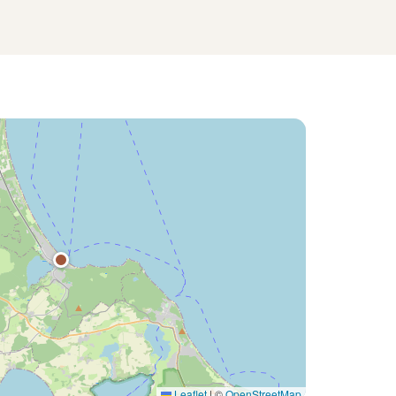
Leaflet
|
©
OpenStreetMap