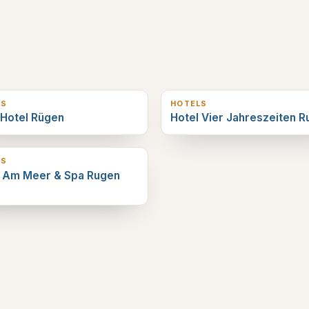
erderop
0
km verderop
LS
HOTELS
 Hotel Rügen
Hotel Vier Jahreszeiten 
erderop
LS
l Am Meer & Spa Rugen