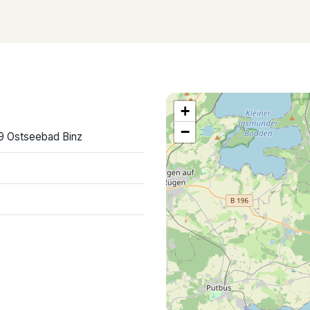
+
−
9 Ostseebad Binz