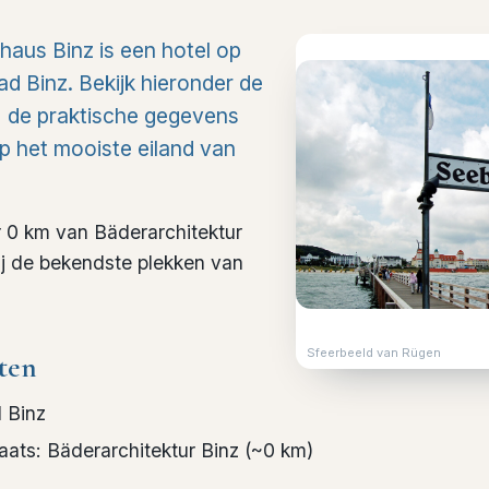
aus Binz is een hotel op
d Binz. Bekijk hieronder de
t, de praktische gegevens
 op het mooiste eiland van
r 0 km van Bäderarchitektur
bij de bekendste plekken van
Sfeerbeeld van Rügen
ten
 Binz
laats
:
Bäderarchitektur Binz
(~
0
km)