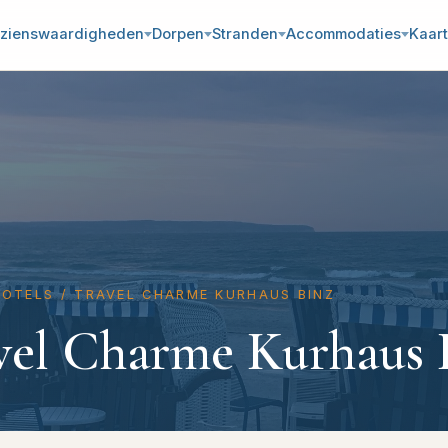
zienswaardigheden
Dorpen
Stranden
Accommodaties
Kaart
HOTELS
/
TRAVEL CHARME KURHAUS BINZ
vel Charme Kurhaus 