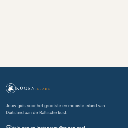
RÜGEN
ISLAND
Jouw gids voor het grootste en mooiste eiland van
Duitsland aan de Baltische kust.
Volg ons op Instagram
@
rugeninsel