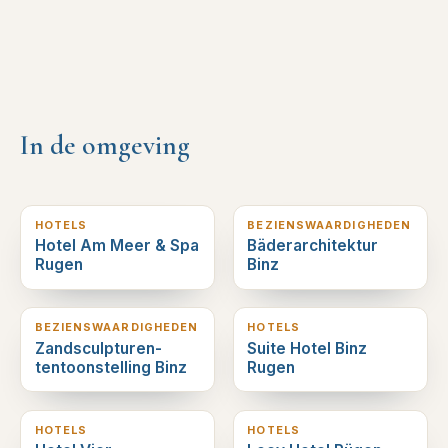
In de omgeving
0
km verderop
0
km verderop
HOTELS
BEZIENSWAARDIGHEDEN
Hotel Am Meer & Spa
Bäderarchitektur
Rugen
Binz
0
km verderop
0
km verderop
BEZIENSWAARDIGHEDEN
HOTELS
Zandsculpturen-
Suite Hotel Binz
tentoonstelling Binz
Rugen
0
km verderop
0
km verderop
HOTELS
HOTELS