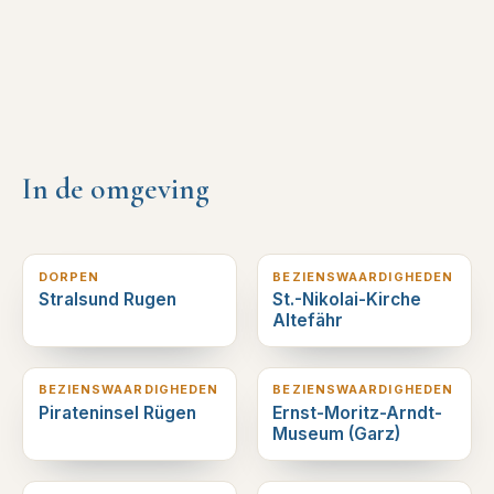
In de omgeving
0
km verderop
4
km verderop
DORPEN
BEZIENSWAARDIGHEDEN
Stralsund Rugen
St.-Nikolai-Kirche
Altefähr
10
km verderop
18
km verderop
BEZIENSWAARDIGHEDEN
BEZIENSWAARDIGHEDEN
Pirateninsel Rügen
Ernst-Moritz-Arndt-
Museum (Garz)
18
km verderop
20
km verderop